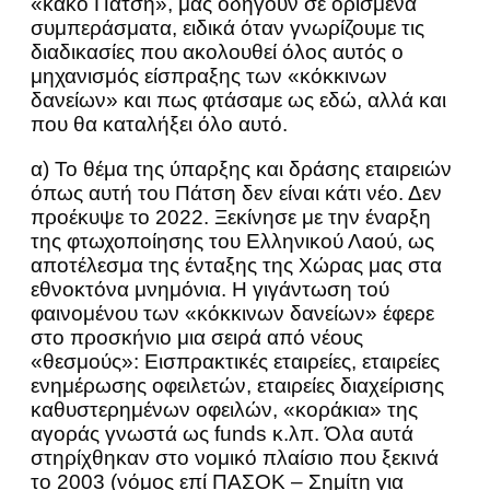
«κακό Πάτση», μας οδηγούν σε ορισμένα
συμπεράσματα, ειδικά όταν γνωρίζουμε τις
διαδικασίες που ακολουθεί όλος αυτός ο
μηχανισμός είσπραξης των «κόκκινων
δανείων» και πως φτάσαμε ως εδώ, αλλά και
που θα καταλήξει όλο αυτό.
α) Το θέμα της ύπαρξης και δράσης εταιρειών
όπως αυτή του Πάτση δεν είναι κάτι νέο. Δεν
προέκυψε το 2022. Ξεκίνησε με την έναρξη
της φτωχοποίησης του Ελληνικού Λαού, ως
αποτέλεσμα της ένταξης της Χώρας μας στα
εθνοκτόνα μνημόνια. Η γιγάντωση τού
φαινομένου των «κόκκινων δανείων» έφερε
στο προσκήνιο μια σειρά από νέους
«θεσμούς»: Εισπρακτικές εταιρείες, εταιρείες
ενημέρωσης οφειλετών, εταιρείες διαχείρισης
καθυστερημένων οφειλών, «κοράκια» της
αγοράς γνωστά ως funds κ.λπ. Όλα αυτά
στηρίχθηκαν στο νομικό πλαίσιο που ξεκινά
το 2003 (νόμος επί ΠΑΣΟΚ – Σημίτη για