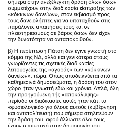
σήμερα στην ανεξέλεγκτη δράση όλων όσων
συμμετέχουν στην διαδικασία είσπραξης των
«κόκκινων δανείων», στον εκβιασμό προς
τους δανειολήπτες για να υποταχθούν στις
παράλογες απαιτήσεις τους και σε
πλειστηριασμούς σε βάρος όσων δεν είχαν
την δυνατότητα να ανταποκριθούν.
β) Η περίπτωση Πάτση δεν έγινε γνωστή στο
κόμμα της ΝΔ, αλλά και γενικότερα στους
γνωρίζοντες τις σχετικές διαδικασίες
λειτουργείας της «αγοράς» των «κόκκινων
δανείων», τώρα. Όπως αποδεικνύεται από τα
καθημερινά δημοσιεύματα, η δράση του στον
χώρο ήταν γνωστή εδώ και χρόνια. Απλά, όλη
την προηγούμενη τής «αποκάλυψης»
περίοδο οι διαδικασίες αυτές ήταν κάτι το
«φυσιολογικό» για όλους αυτούς (κυβέρνηση
και αντιπολίτευση) που σήμερα στηλιτεύουν
την δράση του, αφού άλλωστε όλοι τους
έχουν συμμετοχή στην δημιουργία του