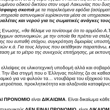
ωμένου οδικού δικτύου στον νομό Λακωνίας που δυσχ
ξίσφαιρη σκοπιά
με τα παρελκόμενα εφόδια (ασύρμα
η υπηρεσία αστυνομικοί ευρίσκονται μέσα σε υπηρεσιακ
αλέτας και νερού για τις σωματικές ανάγκες του
ης Ενωσης,
«θα θέλαμε να τονίσουμε ότι το αρμόδιο Α.
χιμων αστυνομικών, με την οποία θα πρέπει να στελεχ
ς του ευπαθή στόχου, συγκρότηση διμοιρίας υποστήρ
ών κ.ά. Για τους λόγους που εκτέθηκαν παραπάνω,
άσταση με το μέτρο της συνεχούς επιτήρησης, με εκπο
ελλείψεις σε υλικοτεχνική υποδομή αλλά και σοβα
. Την ίδια στιγμή που ο Έλληνας πολίτης ζει σε κα
αμικό για να φυλούν τα… ντουβάρια του εξοχικού τ
μετροέπεια, προκλητικότητα και αλαζονεία καταφέρνο
ΑΙ ΠΡΟΝΟΜΙΟ
είναι
ΔΙΚΑΙΩΜΑ
. Είναι δικαίωμα κάθ
στυνομικούς
ΔΕΝ ΕΙΝΑΙ ΠΡΟΝΟΜΙΟ
, είναι
ΔΙΚΑΙΩΜ