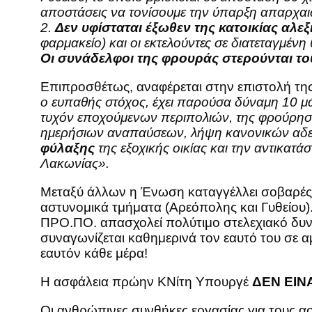
αποστάσεις να τονίσουμε την ύπαρξη απαρχαι
2.
Δεν υφίσταται έξωθεν της κατοικίας αλε
φαρμακείο) και οι εκτελούντες σε διατεταγμέν
Οι συνάδελφοι της φρουράς στερούνται του
Επιπροσθέτως, αναφέρεται στην επιστολή τ
ο ευπαθής στόχος, έχει παρούσα δύναμη 10 μά
τυχόν εποχούμενων περιπολιών, της φρούρηση
ημερήσιων αναπαύσεων, λήψη κανονικών αδει
φύλαξης
της εξοχικής οικίας και την αντικατ
Λακωνίας».
Μεταξύ άλλων η Ένωση καταγγέλλει σοβαρές 
αστυνομικά τμήματα (Αρεόπολης και Γυθείου)
ΠΡΟ.ΠΟ. απασχολεί πολύτιμο στελεχιακό δυν
συναγωνίζεται καθημερινά τον εαυτό του σε α
εαυτόν κάθε μέρα!
Η ασφάλεια πρώην ΚΝίτη Υπουργέ
ΔΕΝ ΕΙΝ
Οι ανθρώπινες συνθήκες εργασίας για τους α