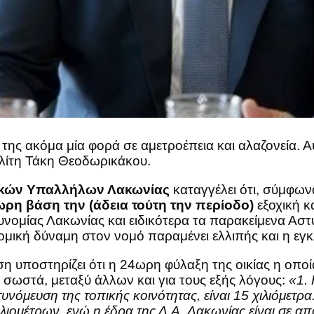
ης ακόμα μία φορά σε αμετροέπεια και αλαζονεία. 
λίτη Τάκη Θεοδωρικάκου.
κών Υπαλλήλων Λακωνίας
καταγγέλει ότι, σύμφων
ωρη βάση την (άδεια τούτη την περίοδο)
εξοχική κ
υνομίας Λακωνίας και ειδικότερα τα παρακείμενα Ασ
υνομική δύναμη στον νομό παραμένει ελλιπής και η εγ
 υποστηρίζει ότι η 24ωρη φύλαξη της οικίας η οποί
σωστά, μεταξύ άλλων και για τους εξής λόγους:
«1. 
υνόμευση της τοπικής κοινότητας, είναι 15 χιλιόμετρα
λιομέτρων, ενώ η έδρα της Δ.Α. Λακωνίας είναι σε από