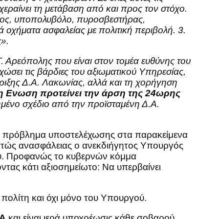
εραίνει τη μετάβαση από και προς τον στόχο.
τος, υποπολυβόλο, πυροσβεστήρας,
ά οχήματα ασφαλείας με πολιτική περιβολή. 3.
ς
».
Τ. Αρεόπολης που είναι στον τομέα ευθύνης του
ώσει τις βάρδιες του αξιωματικού Υπηρεσίας,
ιξης Δ.Α. Λακωνίας, αλλά και τη χορήγηση
η Ενωση προτείνει την άρση της 24ωρης
νημένο σχέδιο από την προϊσταμένη Δ.Α.
ρό πρόβλημα υποστελέχωσης στα παρακείμενα
θεστώς ανασφάλειας ο ανεκδιήγητος Υπουργός
ου. Προφανώς το κυβερνών κόμμα
ντας κάτι αξιοσημείωτο: Να υπερβαίνει
ε πολίτη και όχι μόνο του Υπουργού.
Α
και είναι ιερά υποχρέωσις κάθε σοβαρού