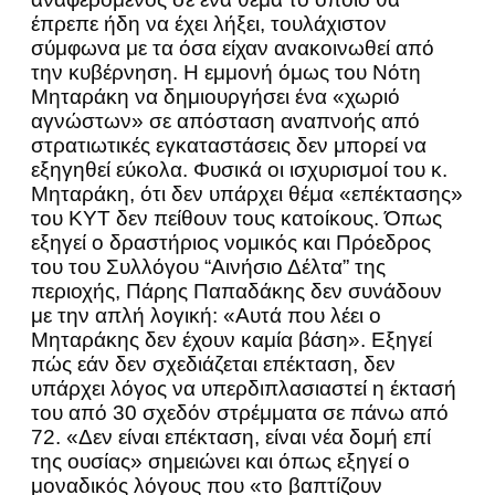
έπρεπε ήδη να έχει λήξει, τουλάχιστον
σύμφωνα με τα όσα είχαν ανακοινωθεί από
την κυβέρνηση. Η εμμονή όμως του Νότη
Μηταράκη να δημιουργήσει ένα «χωριό
αγνώστων» σε απόσταση αναπνοής από
στρατιωτικές εγκαταστάσεις δεν μπορεί να
εξηγηθεί εύκολα. Φυσικά οι ισχυρισμοί του κ.
Μηταράκη, ότι δεν υπάρχει θέμα «επέκτασης»
του ΚΥΤ δεν πείθουν τους κατοίκους. Όπως
εξηγεί ο δραστήριος νομικός και Πρόεδρος
του του Συλλόγου “Αινήσιο Δέλτα” της
περιοχής, Πάρης Παπαδάκης δεν συνάδουν
με την απλή λογική: «Αυτά που λέει ο
Μηταράκης δεν έχουν καμία βάση». Εξηγεί
πώς εάν δεν σχεδιάζεται επέκταση, δεν
υπάρχει λόγος να υπερδιπλασιαστεί η έκτασή
του από 30 σχεδόν στρέμματα σε πάνω από
72. «Δεν είναι επέκταση, είναι νέα δομή επί
της ουσίας» σημειώνει και όπως εξηγεί ο
μοναδικός λόγους που «το βαπτίζουν