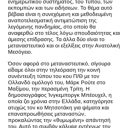
ενημερωτικού συστήματος, του Τύπου, των
εκπομπών και των ειδήσεων. Το θέμα αυτό
βέβαια είναι η συνεχόμενη και μεθοδευμένη
αναποτελεσματική αντιμετώπιση της
λεγόμενης πανδημίας, στο οποίο θα
αναφερθώ στο τέλος λόγω σπουδαιότητας και
άμεσης επίδρασης. Τα άλλα δύο είναι το
μεταναστευτικό και οι εξελίξεις στην Ανατολική
Μεσόγειο.
Όσον αφορά στο μεταναστευτικό, σίγουρα
είδαμε όλοι στην τηλεόραση την κοινή
συνέντευξη τύπου του κου Π/Θ με τον
Ολλανδό ομόλογό του, Μάρκ Ρούτε στο
Μαξίμου, την περασμένη Τρίτη. Η
δημοσιογράφος Ίνγκεμποργκ Μπέουχελ, η
οποία ζει χρόνια στην Ελλάδα, κατηγόρησε
ατυχώς τον κο Μητσοτάκη για ψέματα και
επαναπροωθήσεις μεταναστών,
προκαλώντας την «θυμωμένη» απάντησή
του. Αυτό το συμβάν κάλυψε εντέχνως την