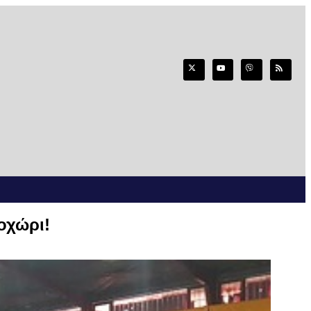
οχώρι!