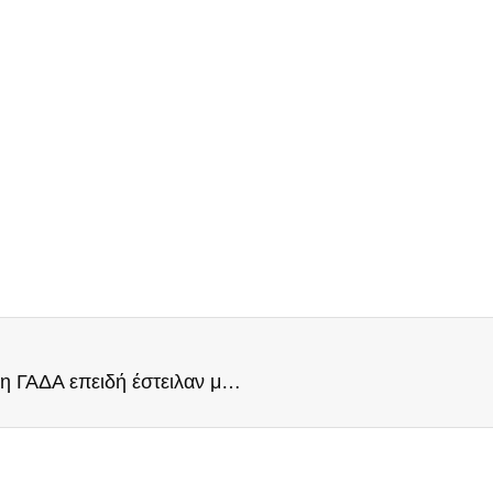
Newsbreak: «Έλληνες πολίτες κατέληξαν στη ΓΑΔΑ επειδή έστειλαν μήνυμα αλληλεγγύης στην Πολωνία»