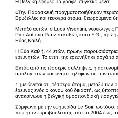
Η βελγική εφημερίδα γράφει συγκεκριμένα:
«Την Παρασκευή πραγματοποιήθηκαν περισσότ
Βρυξέλλες και τέσσερα άτομα, θεωρούμενα ύ
Μεταξύ αυτών, ο Luca Visentini, νεοεκλεγεί
Pier-Antonio Panzeri καθώς και ο F.G., πρώη
Εύας Καϊλή.
Η Εύα Καϊλή, 44 ετών, πρώην παρουσιάστρια
ερευνητών. Το σπίτι της ερευνήθηκε αργά το 
Εκτός από τις τέσσερις συλλήψεις, η αστυνο
υπολογιστών και κινητά τηλέφωνα», των οποίω
Σημειώνεται ότι, τέσσερα άτομα, μεταξύ των
έρευνας ενός οικονομικού δικαστή, ως ύποπ
ανακοίνωσε η βελγική ομοσπονδιακή εισαγγελ
Σύμφωνα με την εφημερίδα Le Soir, ωστόσο, 
που ήταν ευρωβουλευτής από το 2004 έως το