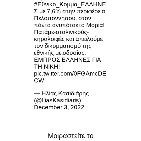
#Εθνικο_Κομμα_ΕΛΛΗΝΕ
Σ
με 7,6% στην περιφέρεια
Πελοποννήσου, στον
πάντα ανυπότακτο Μοριά!
Πατάμε-σταλινικούς-
κηραλοιφές και απειλούμε
τον δικομματισμό της
εθνικής μειοδοσίας.
ΕΜΠΡΟΣ ΕΛΛΗΝΕΣ ΓΙΑ
ΤΗ ΝΙΚΗ!
pic.twitter.com/0FGAmcDE
CW
— Ηλίας Κασιδιάρης
(@IliasKasidiaris)
December 3, 2022
Μοιραστείτε το