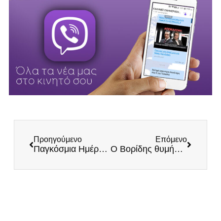
Προηγούμενο
Επόμενο
Παγκόσμια Ημέρα Υγροτόπων 2022
Ο Βορίδης θυμήθηκε πάλι τον Ηλία Κασιδιάρη – Η απάντησή μας (Βίντεο)