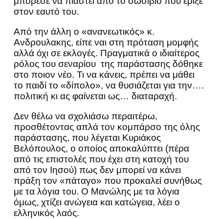
μπόρεσε να πιαστεί από το σωσίβιο που έριξε
στον εαυτό του.
Από την άλλη ο «ανανεωτικός» κ.
Ανδρουλακης, είπε ναι στη πρόταση μομφής
αλλά όχι σε εκλογές. Πραγματικά ο ιδιαίτερος
ρόλος του σεναρίου της παράστασης δόθηκε
στο ποιον νέο. Τι να κάνεις, πρέπει να μάθει
το παιδί το «δίπολο», να θυσιάζεται για την….
πολιτική κι ας φαίνεται ως… διαταραχή.
Δεν θέλω να σχολιάσω περαιτέρω,
προσθέτοντας απλά τον κομπάρσο της όλης
παράστασης, που λέγεται Κυριάκος
Βελόπουλος, ο οποίος αποκαλύπτει (πέρα
από τις επιστολές που έχει στη κατοχή του
από τον Ιησού) πως δεν μπορεί να κάνει
πράξη τον «πάταγο» που προκαλεί συνήθως
με τα λόγια του. Ο Μανώλης με τα λόγια
όμως, χτίζει ανώγεια και κατώγεια, λέει ο
ελληνικός λαός.