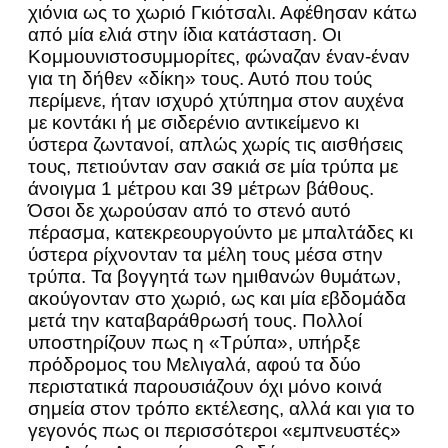
χιόνια ως το χωριό Γκιότσαλι. Αφέθησαν κάτω
από μία ελιά στην ίδια κατάσταση. Οι
Κομμουνιστοσυμμορίτες, φώναζαν έναν-έναν
για τη δήθεν «δίκη» τους. Αυτό που τούς
περίμενε, ήταν ισχυρό χτύπημα στον αυχένα
με κοντάκι ή με σιδερένιο αντικείμενο κι
ύστερα ζωντανοί, απλώς χωρίς τις αισθήσεις
τους, πετιούνταν σαν σακιά σε μία τρύπα με
άνοιγμα 1 μέτρου και 39 μέτρων βάθους.
Όσοι δε χωρούσαν από το στενό αυτό
πέρασμα, κατεκρεουργούντο με μπαλτάδες κι
ύστερα ρίχνονταν τα μέλη τους μέσα στην
τρύπα. Τα βογγητά των ημιθανών θυμάτων,
ακούγονταν στο χωριό, ως και μία εβδομάδα
μετά την καταβαράθρωσή τους. Πολλοί
υποστηρίζουν πως η «Τρύπα», υπήρξε
πρόδρομος του Μελιγαλά, αφού τα δύο
περιστατικά παρουσιάζουν όχι μόνο κοινά
σημεία στον τρόπο εκτέλεσης, αλλά και για το
γεγονός πως οι περισσότεροι «εμπνευστές»