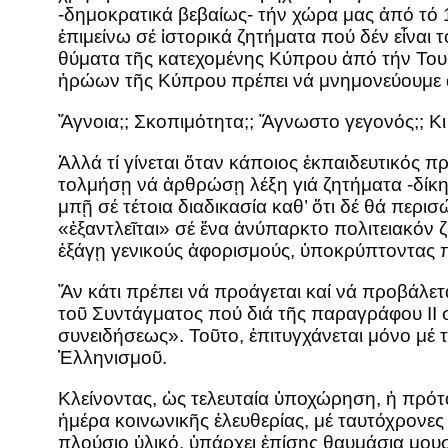
-δημοκρατικά βεβαίως- τήν χώρα μας ἀπό τό 19
ἐπιμείνω σέ ἱστορικά ζητήματα πού δέν εἶναι 
θύματα τῆς κατεχομένης Κύπρου ἀπό τήν Τουρ
ἡρώων τῆς Κύπρου πρέπει νά μνημονεύουμε ἀ
Ἄγνοια;; Σκοπιμότητα;; Ἄγνωστο γεγονός;; Κι
Ἀλλά τί γίνεται ὅταν κάποιος ἐκπαιδευτικός 
τολμήσῃ νά ἀρθρώσῃ λέξη γιά ζητήματα -δίκην
μπῇ σέ τέτοια διαδικασία καθ’ ὅτι δέ θά περ
«ἐξαντλεῖται» σέ ἕνα ἀνύπαρκτο πολιτειακόν 
ἐξάγῃ γενικούς ἀφορισμούς, ὑποκρύπτοντας π
Ἄν κάτι πρέπει νά προάγεται καί νά προβάλετα
τοῦ Συντάγματος πού διά τῆς παραγράφου II σ
συνειδήσεως». Τοῦτο, ἐπιτυγχάνεται μόνο μέ τ
Ἑλληνισμοῦ.
Κλείνοντας, ὡς τελευταία ὑποχώρηση, ἡ πρότα
ἡμέρα κοινωνικῆς ἐλευθερίας, μέ ταυτόχρον
πλούσιο ὑλικό, ὑπάρχει ἐπίσης θαυμάσια μουσ