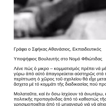
Γράφει ο Σφήκας Αθανάσιος, Εκπαιδευτικός
Υποψήφιος Βουλευτής στο Νομό Φθιώτιδας
Λένε πώς ὁ μικρο – κομματισμός πρέπει νά μέ
γύρω ἀπό αὐτό ἀπαγορεύεται αὐστηρῶς στά πλα
περίπτωση ὁ χῶρος τοῦ σχολείου θά εἶχε μ
ἄσχετα μέ τό κομμάτι τῆς διαδικασίας πού πρ
Μολαταῦτα, καί ἐν ὅσω ἰσχύουν τά ἀνωτέρω, κά
πολιτικῆς προπαγάνδας ἀπό τό καθεστώς τῆς 
χρησιμοποιεῖται ἀπό τό μηχανισμό γιά νά αἰτ