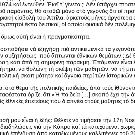
74 καί ἐντεύθεν. Ἐκεῖ τί γίνεται;; Δέν ὑπάρχει στρα
τοῦ παρόντος, θά σταθῶ μόνο στό γεγονός ὅτι οἱ πραγ
κική εἰσβολή τοῦ Ἀττίλα, ἀρκετούς μήνες ἀργότερα 
γαπητοί ἐκπαιδευτικοί, οἱ ὁποίοι φυσικά δέν πολέ
 ὅμως αὐτή εἶναι ἡ πραγματικότητα.
προσπαθήσει νά ἐξηγήσῃ πιό αντικειμενικά τά γεγονότ
 συζητήσεως- πού ἄπτωνται ἐθνικῶν θεμάτων;; Δέ θέ
ισώσῃ κάτι ἀπό τή σημερινή παρακμή. Ἐπόμενον εἶναι
ζήτημα, νά θολώνῃ τή σκέψη τῶν μαθητῶν, νά τή μπερ
ολιτική σκοπιμότητα καί ἄγνοια περί τῶν ἱστορικῶν
ι στό θέμα τῆς πολιτικῆς παιδείας, ἀπό τούς ἰθύνοντ
αφέστατα ὁρίζει ὄτι «Ἡ παιδεία […] σκοπό ἔχει τήν 
ίς ἐθνικές ἐπετείους πού διαπνέει στούς μαθητές τό 
σή μου εἶναι ἡ ἐξής: Θέλετε νά τιμήσετε τήν 17η Νο
ες διαδηλώσεις γιά τήν Κύπρο καί τά κατεχόμενα, 
ική ἐπένδυση ἀπό καταξιωμένους καλλιτέχνες τοῦ 20ο