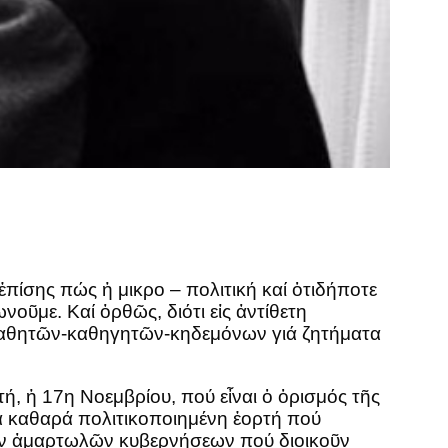
ἐπίσης πώς ἡ μικρο – πολιτική καί ὁτιδήποτε
οῦμε. Καί ὀρθῶς, διότι εἰς ἀντίθετη
 μαθητῶν-καθηγητῶν-κηδεμόνων γιά ζητήματα
τή, ἡ 17η Νοεμβρίου, πού εἶναι ὁ ὁρισμός τῆς
ιά καθαρά πολιτικοποιημένη ἐορτή πού
 τῶν ἀμαρτωλῶν κυβερνήσεων πού διοικοῦν