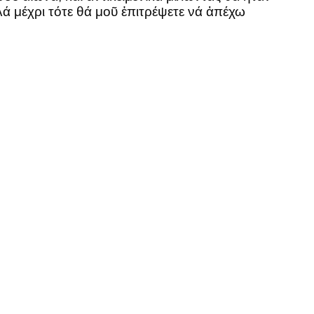
ά μέχρι τότε θά μοῦ ἐπιτρέψετε νά ἀπέχω