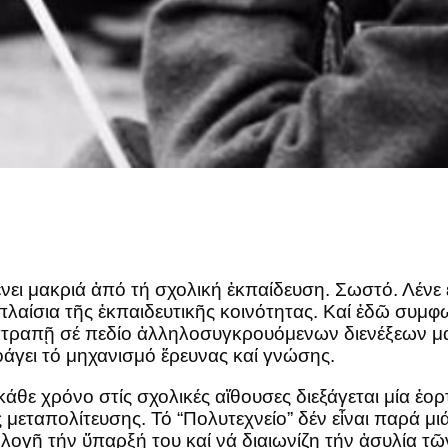
νει μακριά ἀπό τή σχολική ἐκπαίδευση. Σωστό. Λένε 
ίσια τῆς ἐκπαιδευτικῆς κοινότητας. Καί ἑδῶ συμφων
ετατραπῇ σέ πεδίο ἀλληλοσυγκρουόμενων διενέξεων
οάγει τό μηχανισμό ἔρευνας καί γνώσης.
θε χρόνο στίς σχολικές αἴθουσες διεξάγεται μία ἐορ
μεταπολίτευσης. Τό “Πολυτεχνείο” δέν εἶναι παρά μ
ιολογῇ τήν ὕπαρξή του καί νά διαιωνίζῃ τήν ἀσυλία