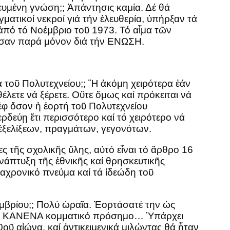
τευμένη γνώση;; Ἀπάντησις καμία. Δέ θά
ματικοί νεκροί γιά τήν ἐλευθερία, ὑπήρξαν τά
ἀπό τό Νοέμβριο τοῦ 1973. Τό αἶμα τῶν
μησαν παρά μόνον διά τήν ΕΝΩΣΗ.
α τοῦ Πολυτεχνείου;; Ἤ ἀκόμη χειρότερα ἐάν
λετε νά ξέρετε. Οὔτε ὅμως καί πρόκειται νά
 ἐφ ὅσον ἡ ἐορτή τοῦ Πολυτεχνείου
δεύῃ ἔτι περισσότερο καί τό χειρότερο νά
 ἐξελίξεων, πραγμάτων, γεγονότων.
ες τῆς σχολικῆς ὕλης, αὐτό εἶναι τό ἄρθρο 16
ἀνάπτυξη τῆς ἐθνικῆς καί θρησκευτικῆς
διαχρονικό πνεύμα καί τά ἰδεώδη τοῦ
εμβρίου;; Πολύ ὡραῖα. Ἐορτάσατέ την ὡς
χωρίς ΚΑΝΕΝΑ κομματικό πρόσημο… Ὑπάρχει
ῦ αἰώνα, καί ἀντικειμενικά μιλώντας θά ἦταν