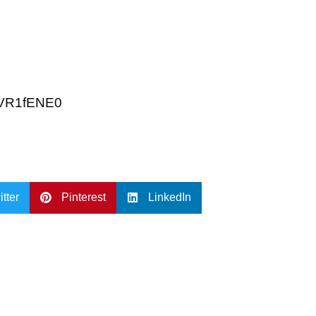
PVR1fENE0
itter
Pinterest
LinkedIn