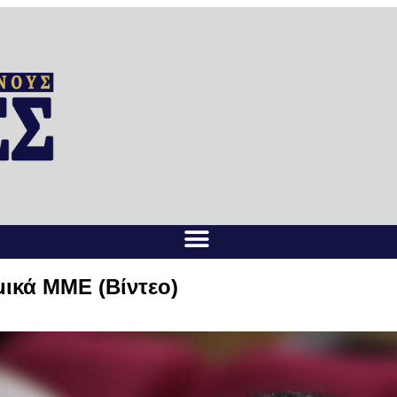
ικά ΜΜΕ (Bίντεο)