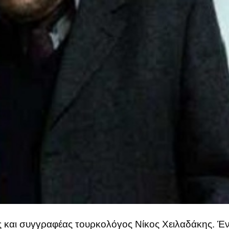
και συγγραφέας τουρκολόγος Νίκος Χειλαδάκης. Ένα