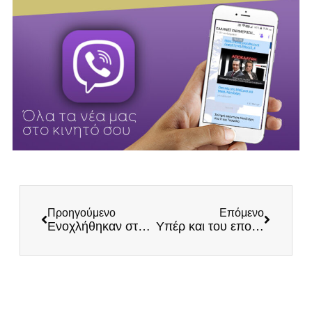
Προηγούμενο
Επόμενο
Ενοχλήθηκαν στο MEGA από τη μηχανοκίνητη πορεία των ΕΛΛΗΝΩΝ στη Θεσσαλονίκη
Υπέρ και του εποικισμού της χώρας ο Στυλιανίδης!