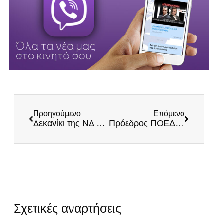
Προηγούμενο
Επόμενο
Δεκανίκι της ΝΔ ο Βελόπουλος! (Βίντεο)
Πρόεδρος ΠΟΕΔΗΝ: «Πάνω από 120 ασθενείς εκτός ΜΕΘ» – Η κυβέρνηση στοχοποιεί γιατρούς
Σχετικές αναρτήσεις