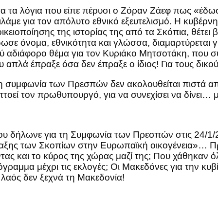
 τα λόγια που είπε πέρυσι ο Ζόραν Ζάεφ πως «έδωσε
 Μιλάμε για τον απόλυτο εθνικό εξευτελισμό. Η κυβέρ
ικειοποίησης της ιστορίας της από τα Σκόπια, θέτει
ωσε όνομα, εθνικότητα και γλώσσα, διαμαρτύρεται
πολύ αδιάφορο θέμα για τον Κυριάκο Μητσοτάκη, που
πλά έπραξε όσα δεν έπραξε ο ίδιος! Για τους δικού
 συμφωνία των Πρεσπών δεν ακολουθείται πιστά από
πτοεί τον πρωθυπουργό, για να συνεχίσει να δίνει… 
 που δήλωνε για τη Συμφωνία των Πρεσπών στις 24/1
νταξης των Σκοπίων στην Ευρωπαϊκή οικογένεια»… Πρ
ας και το κύρος της χώρας μαζί της; Που χάθηκαν ό
όγραμμα μέχρι τις εκλογές; Οι Μακεδόνες για την κυβ
 λαός δεν ξεχνά τη Μακεδονία!