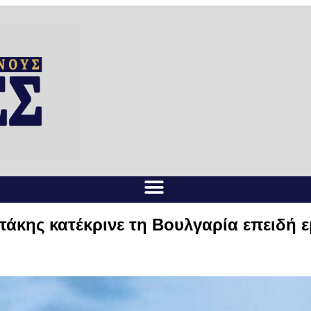
άκης κατέκρινε τη Βουλγαρία επειδή ε