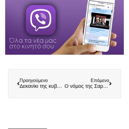
Προηγούμενο
Επόμενο
Δεκανίκι της κυβέρνησης Μητσοτάκη ο Βελόπουλος: Ο άτυπος εκπρόσωπος Τύπου της ΝΔ, Πορτοσάλτε, ομολόγησε τη «συνεργασία»
Ο νόμος της Σαρία στην Κυψέλη: Ακόμη ένα δείγμα πολυπολιτισμικότητας που κάνει υπερήφανο τον Μητσοτάκη