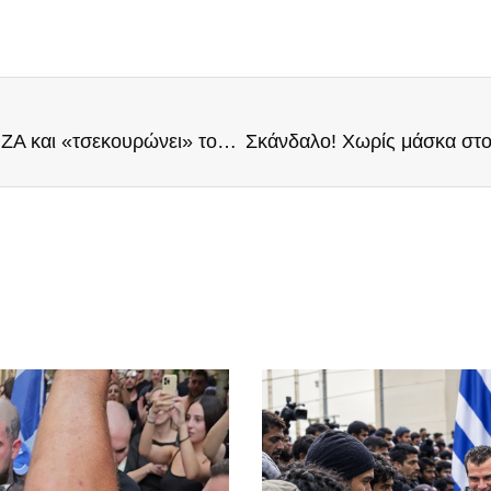
Η Νέα Δημοκρατία εφαρμόζει νόμο του ΣΥΡΙΖΑ και «τσεκουρώνει» τους συνταξιούχους