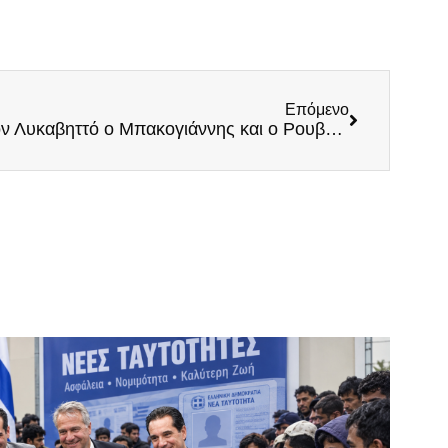
Επόμενο
Σκάνδαλο! Χωρίς μάσκα στον Λυκαβηττό ο Μπακογιάννης και ο Ρουβάς, αλλά τα πρόστιμα είναι μόνο για τους «κοινούς θνητούς»