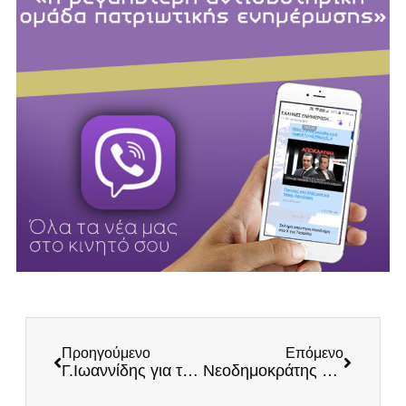
Προηγούμενο
Επόμενο
Γ.Ιωαννίδης για το «μπόνους» των 150€: «Επιστημονικό και ηθικό πρόβλημα» – Μιλά για αναίτιο εμφύλιο «πόλεμο»
Νεοδημοκράτης Υφυπουργός: ««Ένα κομμάτι της Συμφωνίας των Πρεσπών είναι προς όφελός μας»