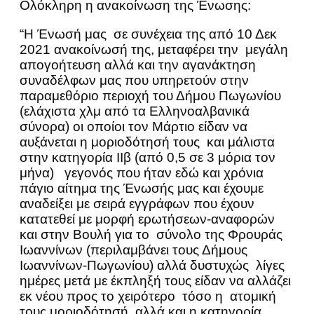
Ολόκληρη η ανακοίνωση της Ένωσης:
“Η Ένωσή μας σε συνέχεια της από 10 Δεκ
2021 ανακοίνωσή της, μεταφέρει την μεγάλη
απογοήτευση αλλά και την αγανάκτηση
συναδέλφων μας που υπηρετούν στην
παραμεθόριο περιοχή του Δήμου Πωγωνίου
(ελάχιστα χλμ από τα Ελληνοαλβανικά
σύνορα) οι οποίοι τον Μάρτιο είδαν να
αυξάνεται η μοριοδότησή τους και μάλιστα
στην κατηγορία ΙΙβ (από 0,5 σε 3 μόρια τον
μήνα) γεγονός που ήταν εδώ και χρόνια
πάγιο αίτημα της Ένωσής μας και έχουμε
αναδείξει με σειρά εγγράφων που έχουν
κατατεθεί με μορφή ερωτήσεων-αναφορών
και στην Βουλή για το σύνολο της Φρουράς
Ιωαννίνων (περιλαμβάνει τους Δήμους
Ιωαννίνων-Πωγωνίου) αλλά δυστυχώς λίγες
ημέρες μετά με έκπληξή τους είδαν να αλλάζει
εκ νέου προς το χειρότερο τόσο η ατομική
τους μοριοδότησή αλλά και η κατηγορία