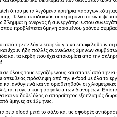
ά και ασφαλιστικά δικαιώματα των διανομέων αλλά κ
 batch όπου με τα λεγόμενα κριτήρια παραγωγικότητα
ς. Τελικά αποδεικνύεται περίτρανα ότι είναι ψέματα
ής δίλημμα: η άνεργος ή συνεργάτης! Όπου συνεργάτ
r όπου προβλέπεται 6μηνη ορισμένου χρόνου σύμβασ
ι από την εν λόγω εταιρεία για να επωφεληθούν οι μ
και έχουν ήδη πολλές ανανεώσεις 3μηνων συμβάσεων
άδα και τα κέρδη που έχει αποκομίσει από την σκληρ
!
ε όλους τους εργαζόμενους και απαιτεί από την κ
με απευθείας πρόσληψη από την e-food με όλα τα εργ
α και ανθυγιεινά και να οριοθετηθούν οι χιλιομετρι
ίζεται η υγεία και η ασφάλεια των διανομέων. Επίσης
ενα και να δοθεί όλος ο απαραίτητος εξοπλισμός δωρ
 από 3μηνες σε 12μηνες.
εταιρεία efood μετά το σάλο και τις σφοδρές αντιδρά