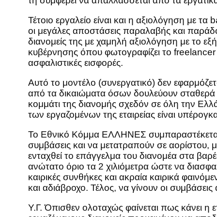
τη συμφέρει να απαλλάσσεται από τα εργατικ
Τέτοιο εργαλείο είναι και η αξιολόγηση με τα
οι μεγάλες αποστάσεις παραλαβής και παράδοση
διανομείς της με χαμηλή αξιολόγηση με το εξ
κυβέρνησης όπου φωτογραφίζει το freelance
ασφαλιστικές εισφορές.
Αυτό το μοντέλο (συνεργατικό) δεν εφαρμόζετα
από τα δικαιώματα όσων δουλεύουν σταθερά 
κομμάτι της διανομής σχεδόν σε όλη την Ελλ
των εργαζομένων της εταιρείας είναι υπέρογκα
Το Εθνικό Κόμμα ΕΛΛΗΝΕΣ συμπαραστέκεται σ
συμβάσεις και να μετατραπούν σε αορίστου, 
ενταχθεί το επάγγελμα του διανομέα στα βαρέ
ανώτατο όριο τα 2 χιλιόμετρα ώστε να διασφαλ
καιρικές συνθήκες και ακραία καιρικά φαινόμ
και αδιάβροχο. Τέλος, να γίνουν οι συμβάσεις
Υ.Γ. Όπισθεν ολοταχώς φαίνεται πως κάνει η 