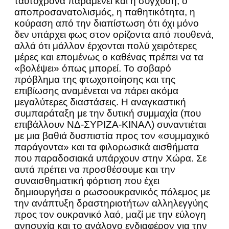
ταυτόχρονα παραμένει και η σύγχυση, ο
αποπροσανατολισμός, η παθητικότητα, η
κούραση από την διαπίστωση ότι όχι μόνο
δεν υπάρχει φως στον ορίζοντα από πουθενά,
αλλά ότι μάλλον έρχονται πολύ χειρότερες
μέρες και επομένως ο καθένας πρέπει να τα
«βολέψει» όπως μπορεί. Το σοβαρό
πρόβλημα της φτωχοποίησης και της
επιβίωσης αναμένεται να πάρει ακόμα
μεγαλύτερες διαστάσεις. Η αναγκαστική
συμπαράταξη με την δυτική συμμαχία (που
επιβάλλουν ΝΔ-ΣΥΡΙΖΑ-ΚΙΝΑΛ) συναντιέται
με μια βαθιά δυσπιστία προς τον «συμμαχικό
παράγοντα» και τα φιλορωσικά αισθήματα
που παραδοσιακά υπάρχουν στην Χώρα. Σε
αυτά πρέπει να προσθέσουμε και την
συναισθηματική φόρτιση που έχει
δημιουργήσει ο ρωσοουκρανικός πόλεμος με
την ανάπτυξη δραστηριοτήτων αλληλεγγύης
προς τον ουκρανικό λαό, μαζί με την εύλογη
ανησυχία και το ανάλογο ενδιαφέρον για την