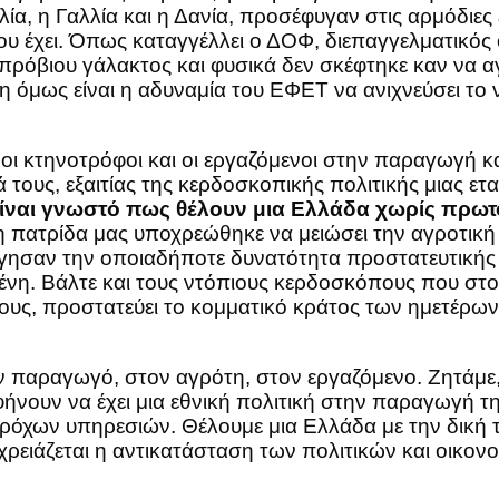
ία, η Γαλλία και η Δανία, προσέφυγαν στις αρμόδιες
 έχει. Όπως καταγγέλλει ο ΔΟΦ, διεπαγγελματικός ο
οπρόβιου γάλακτος και φυσικά δεν σκέφτηκε καν να α
 όμως είναι η αδυναμία του ΕΦΕΤ να ανιχνεύσει το 
αι οι κτηνοτρόφοι και οι εργαζόμενοι στην παραγωγή 
 τους, εξαιτίας της κερδοσκοπικής πολιτικής μιας ετ
ίναι γνωστό πως θέλουν μια Ελλάδα χωρίς πρω
η πατρίδα μας υποχρεώθηκε να μειώσει την αγροτική
ργησαν την οποιαδήποτε δυνατότητα προστατευτικής 
μένη. Βάλτε και τους ντόπιους κερδοσκόπους που στ
υς, προστατεύει το κομματικό κράτος των ημετέρων
ν παραγωγό, στον αγρότη, στον εργαζόμενο. Ζητάμε,
νουν να έχει μια εθνική πολιτική στην παραγωγή τη
όχων υπηρεσιών. Θέλουμε μια Ελλάδα με την δική τη
ρειάζεται η αντικατάσταση των πολιτικών και οικον