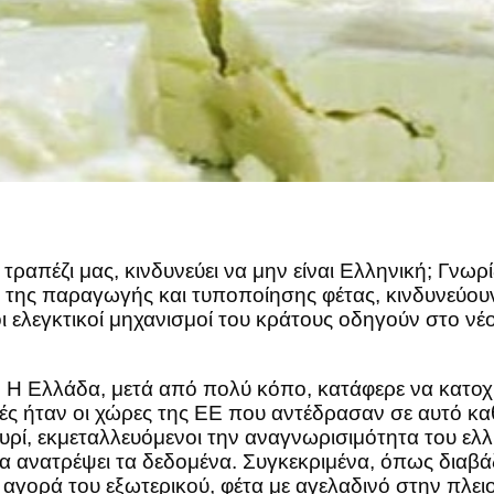
τραπέζι μας, κινδυνεύει να μην είναι Ελληνική; Γνωρ
 της παραγωγής και τυποποίησης φέτας, κινδυνεύουν
ι ελεγκτικοί μηχανισμοί του κράτους οδηγούν στο ν
Η Ελλάδα, μετά από πολύ κόπο, κατάφερε να κατοχυ
ς ήταν οι χώρες της ΕΕ που αντέδρασαν σε αυτό καθ
τυρί, εκμεταλλευόμενοι την αναγνωρισιμότητα του ε
να ανατρέψει τα δεδομένα. Συγκεκριμένα, όπως διαβάζ
ν αγορά του εξωτερικού, φέτα με αγελαδινό στην πλε