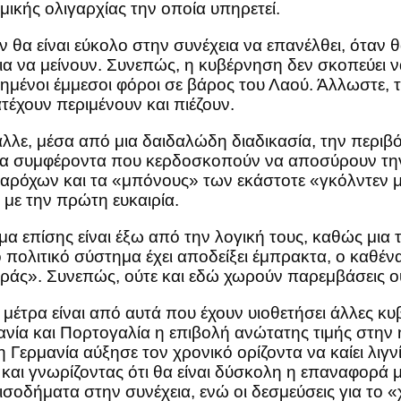
μικής ολιγαρχίας την οποία υπηρετεί.
θα είναι εύκολο στην συνέχεια να επανέλθει, όταν 
ια να μείνουν. Συνεπώς, η κυβέρνηση δεν σκοπεύει 
ημένοι έμμεσοι φόροι σε βάρος του Λαού. Άλλωστε, το
ατέχουν περιμένουν και πιέζουν.
λε, μέσα από μια δαιδαλώδη διαδικασία, την περι
αι τα συμφέροντα που κερδοσκοπούν να αποσύρουν τ
 παρόχων και τα «μπόνους» των εκάστοτε «γκόλντεν 
με την πρώτη ευκαιρία.
α επίσης είναι έξω από την λογική τους, καθώς μια 
το πολιτικό σύστημα έχει αποδείξει έμπρακτα, ο καθέ
ράς». Συνεπώς, ούτε και εδώ χωρούν παρεμβάσεις ο
έτρα είναι από αυτά που έχουν υιοθετήσει άλλες κυβ
νία και Πορτογαλία η επιβολή ανώτατης τιμής στην η
 Γερμανία αύξησε τον χρονικό ορίζοντα να καίει λιγν
ι γνωρίζοντας ότι θα είναι δύσκολη η επαναφορά μ
ισοδήματα στην συνέχεια, ενώ οι δεσμεύσεις για το «