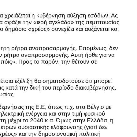
θα χρειάζεται η κυβέρνηση αύξηση εσόδων. Ας
να σφάξει την «ιερή αγελάδα» της πεμπτουσίας
 δημόσιο «χρέος» συνεχίζει και αυξάνεται και
βόητη ρήτρα αναπροσαρμογής. Επομένως, δεν
ην ρήτρα αναπροσαρμογής. Αυτή ήρθε για να
μπόις». Προς το παρόν, την θέτουν σε
τέτοια εξέλιξη θα σηματοδοτούσε ότι μπορεί
νας κατά την δική του περίοδο διακυβέρνησης,
υσίας.
ερνήσεις της Ε.Ε, όπως π.χ. στο Βέλγιο με
λεκτρική ενέργεια και στην τιμή φυσικού
ίτη μέχρι το 2040 κ.α. Όμως στην Ελλάδα, η
έτρων ουσιαστικής ελάφρυνσης (γιατί δεν
χρέος» και την δημοσιονομική πολιτική