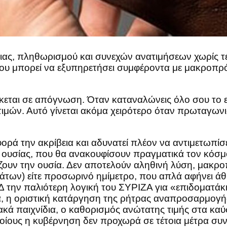
ιας, πληθωρισμού και συνεχών ανατιμήσεων χωρίς τέ
υ μπορεί να εξυπηρετήσει συμφέροντα με μακροπρόθ
σκεται σε απόγνωση. Όταν καταναλώνεις όλο σου το ε
τιμών. Αυτό γίνεται ακόμα χειρότερο όταν πρωταγωνι
φορά την ακρίβεια και αδυνατεί πλέον να αντιμετωπ
α ουσίας, που θα ανακουφίσουν πραγματικά τον κόσμο,
άζουν την ουσία. Δεν αποτελούν αληθινή λύση, μακ
μάτων) είτε προσωρινό ημίμετρο, που απλά αφήνει άθ
Δ την παλιότερη λογική του ΣΥΡΙΖΑ για «επιδοματάκια
α, η οριστική κατάργηση της ρήτρας αναπροσαρμογής
κά παιχνίδια, ο καθορισμός ανώτατης τιμής στα καύσ
οίους η κυβέρνηση δεν προχωρά σε τέτοια μέτρα συνδέ