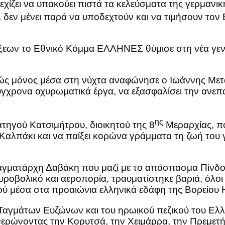
ζει να υπακούει πιστά τα κελεύσματα της γερμανική
δεν μένει παρά να υποδεχτούν και να τιμήσουν τον 
εων το Εθνικό Κόμμα ΕΛΛΗΝΕΣ θύμισε στη νέα γενι
ς μόνος μέσα στη νύχτα αναφώνησε ο Ιωάννης Μεταξά
ρσύγχρονα οχυρωματικά έργα, να εξασφαλίσει την α
ης
ηγού Κατσιμήτρου, διοικητού της 8
Μεραρχίας, πο
 Καλπάκι και να παίξει κορώνα γράμματα τη ζωή του γ
αγματάρχη Δαβάκη που μαζί με το απόσπασμα Πίνδου
υροβολικό και αεροπορία, τραυματίστηκε βαριά, όλοι 
ρού μέσα στα προαιώνια ελληνικά εδάφη της Βορείου 
 Ταγμάτων Ευζώνων και του ηρωικού πεζικού του Ελ
ευθερώνοντας την Κορυτσά, την Χειμάρρα, την Πρεμετ