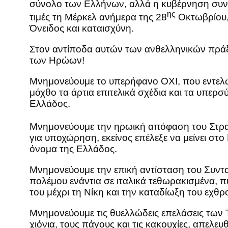
σύνολο των Ελλήνων, αλλά η κυβέρνηση συνεχί
ης
τιμές τη Μέρκελ ανήμερα της 28
Οκτωβρίου, 
Όνειδος και καταισχύνη.
Στον αντίποδα αυτών των ανθελληνικών πράξ
των Ηρώων!
Μνημονεύουμε το υπερήφανο ΟΧΙ, που εντελώ
μόχθο τα άρτια επιτελικά σχέδια και τα υπε
Ελλάδος.
Μνημονεύουμε την ηρωική απόφαση του Στρατ
για υποχώρηση, εκείνος επέλεξε να μείνει στο
όνομα της Ελλάδος.
Μνημονεύουμε την επική αντίσταση του Συντ
πολέμου ενάντια σε ιταλικά τεθωρακισμένα, π
του μέχρι τη Νίκη και την καταδίωξη του εχθ
Μνημονεύουμε τις θυελλώδεις επελάσεις των
χιόνια, τους πάγους και τις κακουχίες, απελ