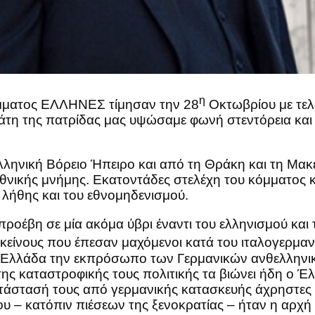
η
όμματος ΕΛΛΗΝΕΣ τίμησαν την 28
Οκτωβρίου με τελ
άτη της πατρίδας μας υψώσαμε φωνή στεντόρεια και
 ελληνική Βόρειο Ήπειρο και από τη Θράκη και τη Μακ
θνικής μνήμης. Εκατοντάδες στελέχη του κόμματος 
 λήθης και του εθνομηδενισμού.
ροέβη σε μία ακόμα ύβρι έναντι του ελληνισμού κα
εκείνους που έπεσαν μαχόμενοι κατά του ιταλογερμαν
ην Ελλάδα την εκπρόσωπο των Γερμανικών ανθελληνι
της καταστροφικής τους πολιτικής τα βιώνει ήδη ο 
ατάστασή τους από γερμανικής κατασκευής άχρηστες 
υ – κατόπιν πιέσεων της ξενοκρατίας – ήταν η αρχή 