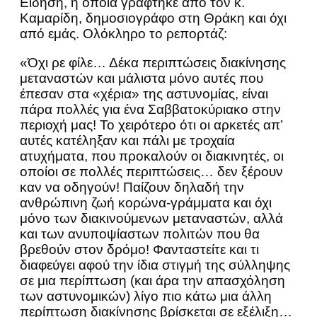
Είδηση, η οποία γράφτηκε από τον κ.
Καμαρίδη, δημοσιογράφο στη Θράκη και όχι
από εμάς. Ολόκληρο το ρεπορτάζ:
«Όχι ρε φίλε… Δέκα περιπτώσεις διακίνησης
μεταναστών και μάλιστα μόνο αυτές που
έπεσαν στα «χέρια» της αστυνομίας, είναι
πάρα πολλές για ένα Σαββατοκύριακο στην
περιοχή μας! Το χειρότερο ότι οι αρκετές απ’
αυτές κατέληξαν και πάλι με τροχαία
ατυχήματα, που προκαλούν οι διακινητές, οι
οποίοι σε πολλές περιπτώσεις… δεν ξέρουν
καν να οδηγούν! Παίζουν δηλαδή την
ανθρώπινη ζωή κορώνα-γράμματα και όχι
μόνο των διακινούμενων μεταναστών, αλλά
και των ανυποψίαστων πολιτών που θα
βρεθούν στον δρόμο! Φανταστείτε και τι
διαφεύγει αφού την ίδια στιγμή της σύλληψης
σε μια περίπτωση (και άρα την απασχόληση
των αστυνομικών) λίγο πιο κάτω μια άλλη
περίπτωση διακίνησης βρίσκεται σε εξέλιξη…