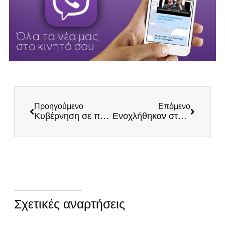
Προηγούμενο
Επόμενο
Κυβέρνηση σε παραζάλη: Από τον «βάτραχο» των Πρεσπών στον Κύπριο των… ΜΚΟ!
Ενοχλήθηκαν στο MEGA από τη μηχανοκίνητη πορεία των ΕΛΛΗΝΩΝ στη Θεσσαλονίκη
Σχετικές αναρτήσεις