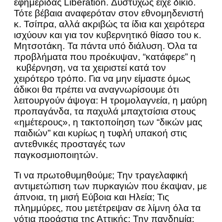
εφημερίδας Liberation. Δυστυχώς είχε δίκιο.
Τότε βέβαια αναφερόταν στον εθνομηδενιστή
κ. Τσίπρα, αλλά ακριβώς τα ίδια και χειρότερα
ισχύουν και για τον κυβερνητικό θίασο του κ.
Μητσοτάκη. Τα πάντα υπό διάλυση. Όλα τα
προβλήματα που προέκυψαν, “κατάφερε” η
κυβέρνηση, να τα χειριστεί κατά τον
χειρότερο τρόπο. Για να μην είμαστε όμως
άδικοι θα πρέπει να αναγνωρίσουμε ότι
λειτουργούν άψογα: Η τρομολαγνεία, η μαύρη
προπαγάνδα, τα παχυλά μπαχτσίσια στους
«ημέτερους», η τακτοποίηση των “δικών μας
παιδιών” και κυρίως η τυφλή υπακοή στις
αντεθνικές προσταγές των
παγκοσμιοποιητών.
Τι να πρωτοθυμηθούμε; Την τραγελαφική
αντιμετώπιση των πυρκαγιών που έκαψαν, με
άπνοια, τη μισή Εύβοια και Ηλεία; Τις
πλημμύρες, που μετέτρεψαν σε λίμνη όλα τα
νότια προάστια της Αττικής; Την πανδημία;