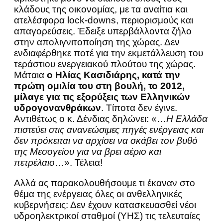
κλάδους της οικονομίας, με τα αναίτια και
ατελέσφορα lock-downs, περιορισμούς και
απαγορεύσεις. Έδειξε υπερβάλλοντα ζήλο
στην απολιγνιτοποίηση της χώρας. Δεν
ενδιαφέρθηκε ποτέ για την εκμετάλλευση του
τεράστιου ενεργειακού πλούτου της χώρας.
Μάταια
ο Ηλίας Κασιδιάρης, κατά την
πρώτη ομιλία του στη βουλή, το 2012,
μίλαγε για τις εξορύξεις των Ελληνικών
υδρογονανθράκων
. Τίποτα δεν έγινε.
Αντιθέτως ο κ. Δένδιας δηλώνει: «…
Η Ελλάδα
πιστεύει στις ανανεώσιμες πηγές ενέργειας και
δεν πρόκειται να αρχίσει να σκάβει τον βυθό
της Μεσογείου για να βρει αέριο και
πετρέλαιο
…». Τέλεια!
Αλλά ας παρακολουθήσουμε τι έκαναν στο
θέμα της ενέργειας όλες οι ανθελληνικές
κυβερνήσεις: Δεν έχουν κατασκευασθεί νέοι
υδροηλεκτρικοί σταθμοί (ΥΗΣ) τις τελευταίες