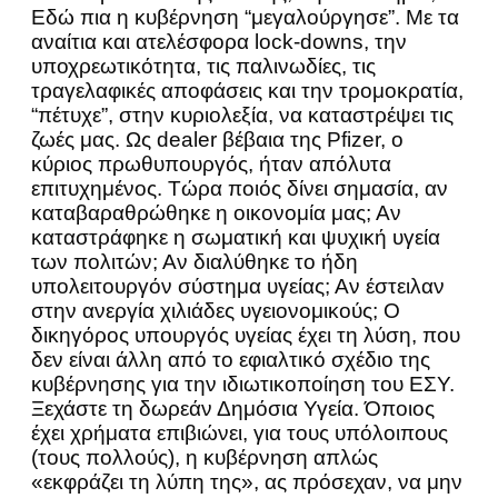
Εδώ πια η κυβέρνηση “μεγαλούργησε”. Με τα
αναίτια και ατελέσφορα lock-downs, την
υποχρεωτικότητα, τις παλινωδίες, τις
τραγελαφικές αποφάσεις και την τρομοκρατία,
“πέτυχε”, στην κυριολεξία, να καταστρέψει τις
ζωές μας. Ως dealer βέβαια της Pfizer, ο
κύριος πρωθυπουργός, ήταν απόλυτα
επιτυχημένος. Τώρα ποιός δίνει σημασία, αν
καταβαραθρώθηκε η οικονομία μας; Αν
καταστράφηκε η σωματική και ψυχική υγεία
των πολιτών; Αν διαλύθηκε το ήδη
υπολειτουργόν σύστημα υγείας; Αν έστειλαν
στην ανεργία χιλιάδες υγειονομικούς; Ο
δικηγόρος υπουργός υγείας έχει τη λύση, που
δεν είναι άλλη από το εφιαλτικό σχέδιο της
κυβέρνησης για την ιδιωτικοποίηση του ΕΣΥ.
Ξεχάστε τη δωρεάν Δημόσια Υγεία. Όποιος
έχει χρήματα επιβιώνει, για τους υπόλοιπους
(τους πολλούς), η κυβέρνηση απλώς
«εκφράζει τη λύπη της», ας πρόσεχαν, να μην