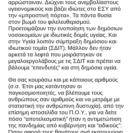
αρρώσταιναν. Διώχνει τους ανεμβολίαστους
υγειονομικούς και βάζει ιδιώτες στο ΕΣΥ από
την «μπροστινή πόρτα». Τα πάντα θυσία
στον βωμό του φιλελευθερισμού.
Προετοιμάζουν την ενοποίηση των δημόσιων
νοσοκομείων με ιδιωτικές δομές υγείας. Και
στην Υγεία λοιπόν σύμπραξη δημόσιου και
ιδιωτικού τομέα (ΣΔΙΤ). Μάλλον δεν ήταν
αρκετά τα λεφτά που μοιράστηκαν σε
μεγαλοεργολάβους με τις ΣΔΙΤ και πρέπει να
βάλουμε “επενδυτές” και στη δημόσια υγεία.
Θα σας κουράσω και με κάποιους αριθμούς
(σ.σ. Έτσι μας κατάντησαν οι
παγκοσμιοποιητές, να βλέπουμε τους
ανθρώπους σαν αριθμούς και να μετράμε με
στατιστική την ανθρώπινη δυστυχία), από την
επίσημη ιστοσελίδα του Π.Ο.Υ., για να δείτε
πόσο “αποτελεσματική” ήταν η αντιμετώπιση
της πανδημίας από κυβέρνηση και “ειδικούς”:
Όσον αφορά τους θανάτους ανά εκατομμύριο