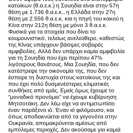
κατοίκων (θ.α.ε.κ.) η Σουηδία είναι στην 57η
θέση με 1.736 θ.α.ε.κ., η Ελλάδα στην 27η
θέση με 2.556 θ.α.ε.κ. και η πηγή του κακού η
Κίνα στην 212η θέση με μόνο 3 θ.α.ε.κ.
Φυσικά για τα στοιχεία που δίνει το
κουμουνιστικό, τελείως ανελεύθερο, καθεστώς
της Κίνας υπάρχουν βάσιμες σοβαρές
αμφιβολίες. Αλλά δεν υπάρχει καμία αμφιβολία
για τη Σουηδία που έχει περίπου 47%
λιγότερους θανάτους. Μια Σουηδία, που δεν
κατέστρεψε την οικονομία της, που δεν
έσπειρε τη δυστυχία στους κατοίκους της και
που έχει πολύ δυσμενέστερες κλιματικές
συνθήκες από εμάς. Εμείς όμως έχουμε το
“μοναδικό προνόμιο” να έχουμε κυβέρνηση
Μητσοτάκη. Δεν λέω είχε να αντιμετωπίσει
έναν παράξενο ιό. Έναν ιό φιλόμουσο, και
όπως αποδεικνύεται από τα γεγονότα στην
Ουκρανία, απομακρύνεται αμέσως από
εμπόλεμες περιοχές. Δεν ακούσαμε για καμιά