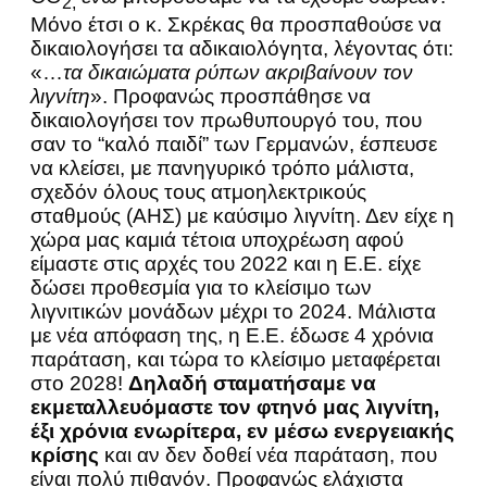
2,
Μόνο έτσι ο κ. Σκρέκας θα προσπαθούσε να
δικαιολογήσει τα αδικαιολόγητα, λέγοντας ότι:
«…
τα δικαιώματα ρύπων ακριβαίνουν τον
λιγνίτη
». Προφανώς προσπάθησε να
δικαιολογήσει τον πρωθυπουργό του, που
σαν το “καλό παιδί” των Γερμανών, έσπευσε
να κλείσει, με πανηγυρικό τρόπο μάλιστα,
σχεδόν όλους τους ατμοηλεκτρικούς
σταθμούς (ΑΗΣ) με καύσιμο λιγνίτη. Δεν είχε η
χώρα μας καμιά τέτοια υποχρέωση αφού
είμαστε στις αρχές του 2022 και η Ε.Ε. είχε
δώσει προθεσμία για το κλείσιμο των
λιγνιτικών μονάδων μέχρι το 2024. Μάλιστα
με νέα απόφαση της, η Ε.Ε. έδωσε 4 χρόνια
παράταση, και τώρα το κλείσιμο μεταφέρεται
στο 2028!
Δηλαδή σταματήσαμε να
εκμεταλλευόμαστε τον φτηνό μας λιγνίτη,
έξι χρόνια ενωρίτερα, εν μέσω ενεργειακής
κρίσης
και αν δεν δοθεί νέα παράταση, που
είναι πολύ πιθανόν. Προφανώς ελάχιστα