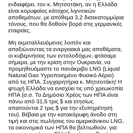
ενδιαφέρει, τον κ. Μητσοτάκη, αν η Ελλάδα
είναι κορυφαίος κάτοχος λιγνιτικών
αποθεμάτων, με απόθεμα 3,2 δισεκατομμύρια
τόνους, που θα δοθούν βορά στις γερμανικές
εταιρείες.
Μη εκμεταλλευόμενες λοιπόν και
απαξιώνοντας τα ενεργειακά μας αποθέματα,
οι κυβερνήσεις των εντολοδόχων, φτάσαμε
σήμερα, με την κρίση στην Ουκρανία, να
προμηθευόμαστε το πανάκριβο LNG (Liquid
Natural Gas Υγροποιημένο Φυσικό Αέριο)
από τις ΗΠΑ. Συγχαρητήρια κ. Μητσοτάκη! Η
φτωχή Ελλάδα να ενισχύει τις υπό χρεωκοπία
ΗΠΑ (σ.σ. Το Δημόσιο Χρέος των ΗΠΑ είναι
πάνω από 31,5 τρις $ και ετησίως
απαιτούνται 2 τρις $ για την εξυπηρέτησή
του). Βέβαια με την κατακόρυφη άνοδο στη
τιμή και στις πωλήσεις του αμερικάνικου LNG,
τα οικονομικά των ΗΠΑ θα βελτιωθούν, για