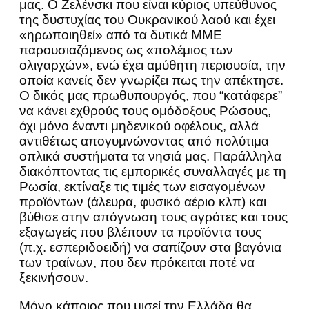
μας. Ο Ζελένσκι που είναι κύριος υπεύθυνος
της δυστυχίας του Ουκρανικού λαού και έχει
«ηρωποιηθεί» από τα δυτικά ΜΜΕ
παρουσιαζόμενος ως «πολέμιος των
ολιγαρχών», ενώ έχει αμύθητη περιουσία, την
οποία κανείς δεν γνωρίζει πως την απέκτησε.
Ο δικός μας πρωθυπουργός, που “κατάφερε”
να κάνει εχθρούς τους ομόδοξους Ρώσους,
όχι μόνο έναντι μηδενικού οφέλους, αλλά
αντιθέτως απογυμνώνοντας από πολύτιμα
οπλικά συστήματα τα νησιά μας. Παράλληλα
διακόπτοντας τις εμπορικές συναλλαγές με τη
Ρωσία, εκτίναξε τις τιμές των εισαγομένων
προϊόντων (άλευρα, φυσικό αέριο κλπ) και
βύθισε στην απόγνωση τους αγρότες και τους
εξαγωγείς που βλέπουν τα προϊόντα τους
(π.χ. εσπεριδοειδή) να σαπίζουν στα βαγόνια
των τραίνων, που δεν πρόκειται ποτέ να
ξεκινήσουν.
Μόνο κάποιος που μισεί την Ελλάδα θα