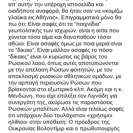
απ’ αυτήν την υπέροχη ιστοσελίδα και
οιαδήποτε αναφορά, θα ήταν σαν να «κομίζω
γλαύκα εις Αθήνας». Επιγραμματικά μόνο θα
πω ότι: Είναι σαφές ότι τα “παιχνίδια”
γεωπολιτικής των ισχυρών, είναι η αιτία που
χύνεται τόσο αίμα και δεινοπαθούν τόσοι
αθώοι. Είναι ασαφές όμως με ποια μεριά είναι
το “δίκαιο”. Είναι μάλλον ασαφές το πόσο
“δίκαιες” είναι οι κυρώσεις εις βάρος του
Ρωσικού λαού, όπως αυτές αποτυπώνονται
με την απέλαση Ρώσων φοιτητών, με τον
αποκλεισμό ρωσικών αθλητικών ομάδων, με
την αρπαγή περιουσιών Ρώσων που
βρίσκονται στο εξωτερικό κλπ. Ακόμη και η κ.
Μενδώνη, που είχε επιλέξει τον Λιγνάδη για
συνεργάτη της, ακύρωσε τις παραστάσεις
Ρωσικών μπαλέτων. Αλλά είναι τελείως σαφές
ότι υπάρχουν δύο τουλάχιστον «χρήσιμοι
ηλίθιοι» στην υπόθεση: Ο πρόεδρος της
Ουκρανίας Βολοντίμιρ και ο πρωθυπουργός