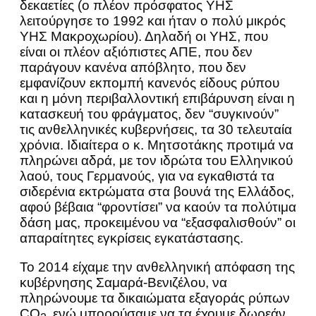
δεκαετίες (ο πλέον πρόσφατος ΥΗΣ
λειτούργησε το 1992 και ήταν ο πολύ μικρός
ΥΗΣ Μακροχωρίου). Δηλαδή οι ΥΗΣ, που
είναι οι πλέον αξιόπιστες ΑΠΕ, που δεν
παράγουν κανένα απόβλητο, που δεν
εμφανίζουν εκπομπή κανενός είδους ρύπου
και η μόνη περιβαλλοντική επιβάρυνση είναι η
κατασκευή του φράγματος, δεν “συγκινούν”
τις ανθελληνικές κυβερνήσεις, τα 30 τελευταία
χρόνια. Ιδιαίτερα ο κ. Μητσοτάκης προτιμά να
πληρώνει αδρά, με τον ιδρώτα του Ελληνικού
λαού, τους Γερμανούς, για να εγκαθιστά τα
σιδερένια εκτρώματα στα βουνά της Ελλάδος,
αφού βέβαια “φροντίσει” να καούν τα πολύτιμα
δάση μας, προκειμένου να “εξασφαλισθούν” οι
απαραίτητες εγκρίσεις εγκατάστασης.
Το 2014 είχαμε την ανθελληνική απόφαση της
κυβέρνησης Σαμαρά-Βενιζέλου, να
πληρώνουμε τα δικαιώματα εξαγοράς ρύπων
CO
ενώ μπορούσαμε να τα έχουμε δωρεάν.