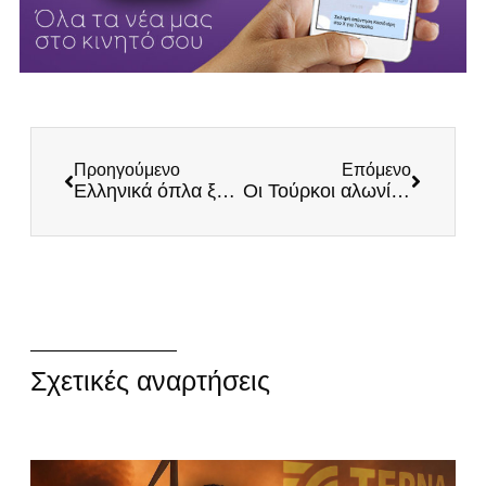
Προηγούμενο
Επόμενο
Ελληνικά όπλα ξανά στην Ουκρανία δια στόματος Λόιντ Όστιν: «Η Ελλάδα συμφώνησε να στείλει πυροβόλα στην Ουκρανία κατά των ρωσικών δυνάμεων»
Οι Τούρκοι αλωνίζουν στο Αιγαίο και η κυβέρνηση οπισθοχωρεί! – Παρέμβαση από το Ναύαρχο, Μιχάλη Παναγιωτόπουλο!
Σχετικές αναρτήσεις