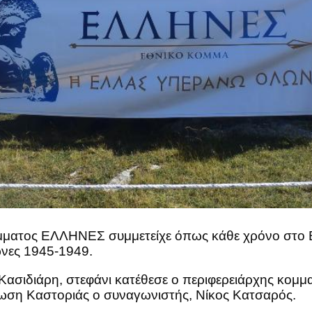
ματος ΕΛΛΗΝΕΣ συμμετείχε όπως κάθε χρόνο στο Βί
νες 1945-1949.
α Κασιδιάρη, στεφάνι κατέθεσε ο περιφερειάρχης κο
ωση Καστοριάς ο συναγωνιστής, Νίκος Κατσαρός.