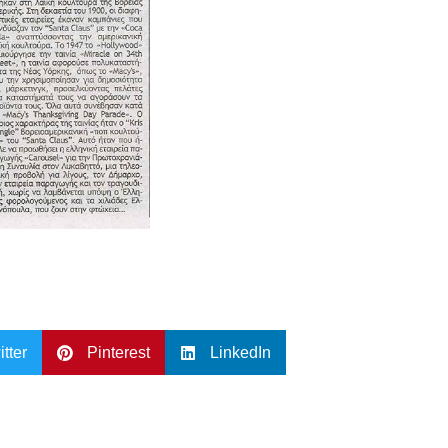
itter
Pinterest
LinkedIn