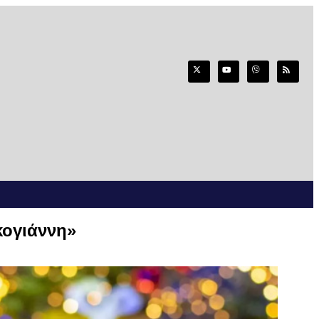
κογιάννη»