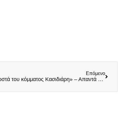
Επόμενο
In.gr: «Ανησυχία για τα ποσοστά του κόμματος Κασιδιάρη» – Απαντά και αναλύει ο Ηλίας Κασιδιάρης