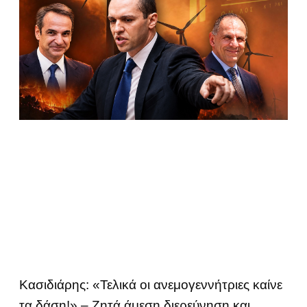
Κασιδιάρης: «Τελικά οι ανεμογεννήτριες καίνε
τα δάση!» – Ζητά άμεση διερεύνηση και