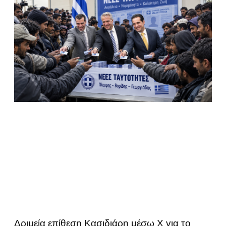
Δριμεία επίθεση Κασιδιάρη μέσω Χ για το