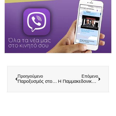
Προηγούμενο
Επόμενο
Παροξυσμός στο enikos.gr – Τρέμουν την ελεύθερη φωνή του Ηλία Κασιδιάρη
Η Παμμακεδονική Ένωση Ελλάδος κατακεραυνώνει τον Μητσοτάκη για την προδοσία της Μακεδονίας μας