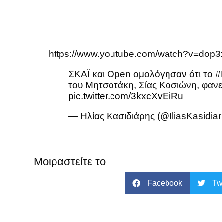
https://www.youtube.com/watch?v=dop
ΣΚΑΪ και Open ομολόγησαν ότι το
#
του Μητσοτάκη, Σίας Κοσιώνη, φανε
pic.twitter.com/3kxcXvEiRu
— Ηλίας Κασιδιάρης (@IliasKasidiar
Μοιραστείτε το
Facebook
Tw