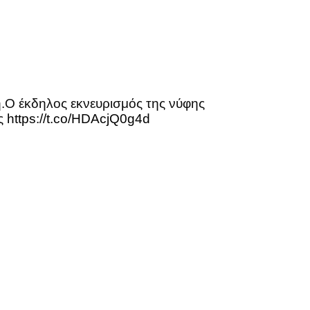
ή.Ο έκδηλος εκνευρισμός της νύφης
ος
https://t.co/HDAcjQ0g4d