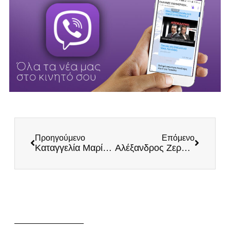
Προηγούμενο
Επόμενο
Καταγγελία Μαρίας Μπίλλη: Να λογοδοτήσουν οι Δήμοι Λαρισαίων και Τρικκαίων για την μαριονέτα Αμάλ
Αλέξανδρος Ζερβέας στο zougla.gr: «Το καθεστώς Μητσοτάκη περιορίζει τις συνταγματικές ελευθερίες μας»