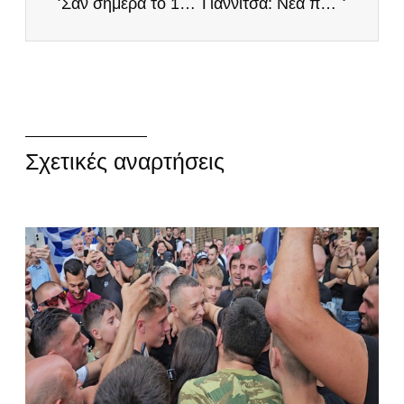
Σαν σήμερα το 1983 γεννήθηκε ο Κωνσταντίνος Κατσίφας! Θυσιάστηκε για την ελληνικότητα της Βορείου Ηπείρου!
Γιαννιτσά: Νέα πορεία κατά του υποχρεωτικού εμβολιασμού με συμμετοχή των ΕΛΛΗΝΩΝ!
Σχετικές αναρτήσεις