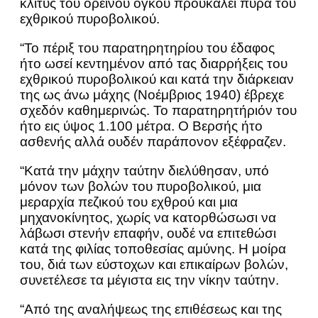
κλιτύς του ορεινού όγκου προυκάλει πυρά του
εχθρικού πυροβολικού.
“Το πέριξ του παρατηρητηρίου του έδαφος
ήτο ωσεί κεντημένον από τας διαρρήξεις του
εχθρικού πυροβολικού και κατά την διάρκειαν
της ως άνω μάχης (Νοέμβριος 1940) έβρεχε
σχεδόν καθημερινώς. Το παρατηρητήριόν του
ήτο εις ύψος 1.100 μέτρα. Ο Βερσής ήτο
ασθενής αλλά ουδέν παράπονον εξέφραζεν.
“Κατά την μάχην ταύτην διελύθησαν, υπό
μόνον των βολών του πυροβολικού, μια
μεραρχία πεζικού του εχθρού και μια
μηχανοκίνητος, χωρίς να κατορθώσωσι να
λάβωσι στενήν επαφήν, ουδέ να επιτεθώσι
κατά της φιλίας τοποθεσίας αμύνης. Η μοίρα
του, διά των εύστοχων και επικαίρων βολών,
συνετέλεσε τα μέγιστα εις την νίκην ταύτην.
“Από της αναλήψεως της επιθέσεως και της