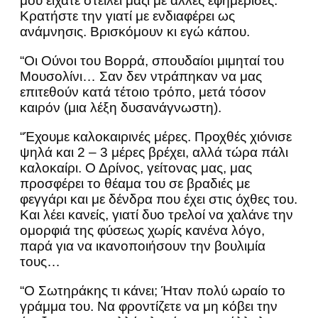
μου είχατε στείλει μαζί με άλλες εφημερίδες.
Κρατήστε την γιατί με ενδιαφέρει ως
ανάμνησις. Βρισκόμουν κι εγώ κάπου.
“Οι Ούνοι του Βορρά, σπουδαίοι μιμηταί του
Μουσολίνι… Σαν δεν ντράπηκαν να μας
επιτεθούν κατά τέτοιο τρόπο, μετά τόσον
καιρόν (μια λέξη δυσανάγνωστη).
“Έχουμε καλοκαιρινές μέρες. Προχθές χιόνισε
ψηλά και 2 – 3 μέρες βρέχει, αλλά τώρα πάλι
καλοκαίρι. Ο Δρίνος, γείτονας μας, μας
προσφέρει το θέαμα του σε βραδιές με
φεγγάρι και με δένδρα που έχει στις όχθες του.
Και λέει κανείς, γιατί δυο τρελοί να χαλάνε την
ομορφιά της φύσεως χωρίς κανένα λόγο,
παρά για να ικανοποιήσουν την βουλιμία
τους…
“Ο Σωτηράκης τι κάνει; Ήταν πολύ ωραίο το
γράμμα του. Να φροντίζετε να μη κόβει την