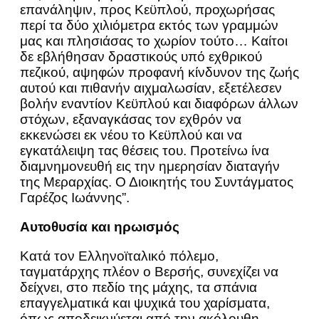
επανάληψιν, προς Κεϋπλού, προχωρήσας
περί τα δύο χιλιόμετρα εκτός των γραμμών
μας και πλησιάσας το χωρίον τούτο… Καίτοι
δε εβλήθησαν δραστικούς υπό εχθρικού
πεζικού, αψηφών προφανή κίνδυνον της ζωής
αυτού και πιθανήν αιχμαλωσίαν, εξετέλεσεν
βολήν εναντίον Κεϋπλού και διαφόρων άλλων
στόχων, εξαναγκάσας τον εχθρόν να
εκκενώσει εκ νέου το Κεϋπλού και να
εγκατάλειψη τας θέσεις του. Προτείνω ίνα
διαμνημονευθή εις την ημερησίαν διαταγήν
της Μεραρχίας. Ο Διοικητής του Συντάγματος
Γαρέζος Ιωάννης”.
Αυτοθυσία και ηρωισμός
Κατά τον Ελληνοϊταλικό πόλεμο,
ταγματάρχης πλέον ο Βερσής, συνεχίζει να
δείχνει, στο πεδίο της μάχης, τα σπάνια
επαγγελματικά και ψυχικά του χαρίσματα,
όπως αποδεικνύεται από την ακόλουθη