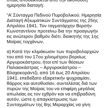
ημερησία διαταγή:
“Α’ Σύνταγμα Πεδινού Πυροβολικού. Ημερησία
Διαταγή Αξιωματικών Συντάγματος της 25ης
Απριλίου 1941. Τον ταγματάρχην Βερσήν
Κωνσταντίνον προτείνω δια την προαγωγήν
εις ανώτερον βαθμόν διότι, διοικητής της 1ης
Μοίρας τυγχάνων,
α) Κατά την κλιμάκωσιν των πυροβολαρχιών
του από του 17ου χιλιομέτρου βορείως
Αργυροκάστρου, ήτοι επί των θέσεων
Παλαιοκάστρας – Αργυροκάστρου –
Βλαχοκοράντζι, από 16 έως 20 Απριλίου
1941, επεδείξατο εξαιρετικήν ψυχραιμίαν,
θάρρος και αυτοθυσίαν, συντελέσας διά των
πυρών της Μοίρας του να επιφέρη μεγάλας
απωλείας εις τον εχθρόν και να επιβραδύνη
αυτόν, ώστε η απαγκίστρωσις των
Συνταγμάτων της 8ης Μεραρχίας να γίνη