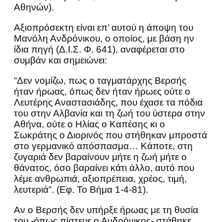
Αθηνών).
Αξιοπρόσεκτη είναι επ’ αυτού η άποψη του
Μανόλη Ανδρόνικου, ο οποίος, με βάση ην
ίδια πηγή (Δ.Ι.Σ. Φ. 641), αναφέρεται στο
συμβάν και σημειώνει:
“Δεν νομίζω, πως ο ταγματάρχης Βερσής
ήταν ήρωας, όπως δεν ήταν ήρωες ούτε ο
Λευτέρης Αναστασιάδης, που έχασε τα πόδια
του στην Αλβανία και τη ζωή του ύστερα στην
Αθήνα, ούτε ο Ηλίας ο Καπέσης κι ο
Σωκράτης ο Διορινός που στήθηκαν μπροστά
στο γερμανικό απόσπασμα… Κάποτε, στη
ζυγαριά δεν βαραίνουν μήτε η ζωή μήτε ο
θάνατος, όσο βαραίνει κάτι άλλο, αυτό που
λέμε ανθρωπιά, αξιοπρέπεια, χρέος, τιμή,
λευτεριά”. (Εφ. Το Βήμα 1-4-81).
Αν ο Βερσής δεν υπήρξε ήρωας με τη θυσία
του -όπως πίστευε ο Ανδρόνικος- στάθηκε