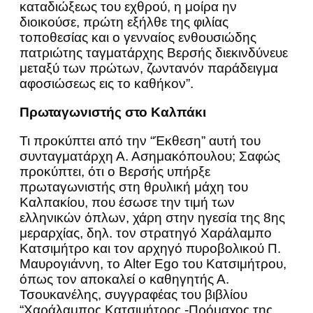
καταδιώξεως του εχθρού, η μοίρα ην
διοικούσε, πρώτη εξήλθε της φιλίας
τοποθεσίας και ο γενναίος ενθουσιώδης
πατριώτης ταγματάρχης Βερσής διεκινδύνευε
μεταξύ των πρώτων, ζωντανόν παράδειγμα
αφοσιώσεως εις το καθήκον”.
Πρωταγωνιστής στο Καλπάκι
Τι προκύπτει από την “Έκθεση” αυτή του
συνταγματάρχη Α. Ασημακόπουλου; Σαφώς
προκύπτει, ότι ο Βερσής υπήρξε
πρωταγωνιστής στη θρυλική μάχη του
Καλπακίου, που έσωσε την τιμή των
ελληνικών όπλων, χάρη στην ηγεσία της 8ης
μεραρχίας, δηλ. τον στρατηγό Χαράλαμπο
Κατσιμήτρο και τον αρχηγό πυροβολικού Π.
Μαυρογιάννη, το Alter Ego του Κατσιμήτρου,
όπως τον αποκαλεί ο καθηγητής Α.
Τσουκανέλης, συγγραφέας του βιβλίου
“Χαράλαμπος Κατσιμήτρος -Πρόμαχος της