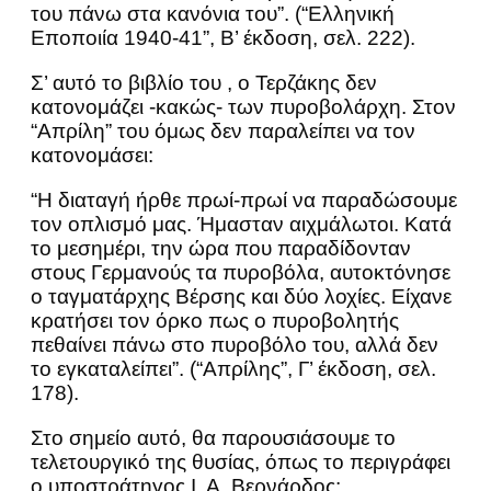
του πάνω στα κανόνια του”. (“Ελληνική
Εποποιία 1940-41”, Β’ έκδοση, σελ. 222).
Σ’ αυτό το βιβλίο του , ο Τερζάκης δεν
κατονομάζει -κακώς- των πυροβολάρχη. Στον
“Απρίλη” του όμως δεν παραλείπει να τον
κατονομάσει:
“Η διαταγή ήρθε πρωί-πρωί να παραδώσουμε
τον οπλισμό μας. Ήμασταν αιχμάλωτοι. Κατά
το μεσημέρι, την ώρα που παραδίδονταν
στους Γερμανούς τα πυροβόλα, αυτοκτόνησε
ο ταγματάρχης Βέρσης και δύο λοχίες. Είχανε
κρατήσει τον όρκο πως ο πυροβολητής
πεθαίνει πάνω στο πυροβόλο του, αλλά δεν
το εγκαταλείπει”. (“Απρίλης”, Γ’ έκδοση, σελ.
178).
Στο σημείο αυτό, θα παρουσιάσουμε το
τελετουργικό της θυσίας, όπως το περιγράφει
ο υποστράτηγος Ι. Α. Βερνάρδος: