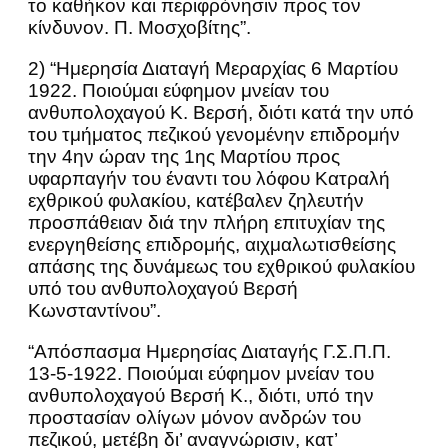
το καθήκον και περιφρόνησιν προς τον
κίνδυνον. Π. Μοσχοβίτης”.
2) “Ημερησία Διαταγή Μεραρχίας 6 Μαρτίου
1922. Ποιούμαι εύφημον μνείαν του
ανθυπολοχαγού Κ. Βερσή, διότι κατά την υπό
του τμήματος πεζικού γενομένην επιδρομήν
την 4ην ώραν της 1ης Μαρτίου προς
υφαρπαγήν του έναντι του λόφου Κατραλή
εχθρικού φυλακίου, κατέβαλεν ζηλευτήν
προσπάθειαν διά την πλήρη επιτυχίαν της
ενεργηθείσης επιδρομής, αιχμαλωτισθείσης
απάσης της δυνάμεως του εχθρικού φυλακίου
υπό του ανθυπολοχαγού Βερσή
Κωνσταντίνου”.
“Απόσπασμα Ημερησίας Διαταγής Γ.Σ.Π.Π.
13-5-1922. Ποιούμαι εύφημον μνείαν του
ανθυπολοχαγού Βερσή Κ., διότι, υπό την
προστασίαν ολίγων μόνον ανδρών του
πεζικού, μετέβη δι’ αναγνώρισιν, κατ’