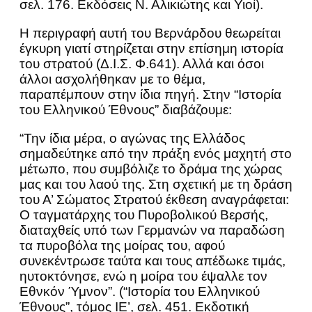
σελ. 176. Εκδόσεις Ν. Αλικιώτης και Υιοί).
Η περιγραφή αυτή του Βερνάρδου θεωρείται
έγκυρη γιατί στηρίζεται στην επίσημη ιστορία
του στρατού (Δ.Ι.Σ. Φ.641). Αλλά και όσοι
άλλοι ασχολήθηκαν με το θέμα,
παραπέμπουν στην ίδια πηγή. Στην “Ιστορία
του Ελληνικού Έθνους” διαβάζουμε:
“Την ίδια μέρα, ο αγώνας της Ελλάδος
σημαδεύτηκε από την πράξη ενός μαχητή στο
μέτωπο, που συμβόλιζε το δράμα της χώρας
μας και του λαού της. Στη σχετική με τη δράση
του Α’ Σώματος Στρατού έκθεση αναγράφεται:
Ο ταγματάρχης του Πυροβολικού Βερσής,
διαταχθείς υπό των Γερμανών να παραδώση
τα πυροβόλα της μοίρας του, αφού
συνεκέντρωσε ταύτα και τους απέδωκε τιμάς,
ηυτοκτόνησε, ενώ η μοίρα του έψαλλε τον
Εθνκόν Ύμνον”. (“Ιστορία του Ελληνικού
Έθνους”, τόμος ΙΕ’, σελ. 451. Εκδοτική