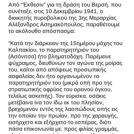
Από “Έκθεσιν” για τη δράση του Βερσή, που
συνέταξε, στις 10 Δεκεμβρίου 1941, ο
διοικητής πυροβολικού της 3ης Μεραρχίας
Αλέξανδρος Ασημακόπουλος, παραθέτουμε
το ακόλουθο απόσπασμα:
“Κατά την διάρκειαν της 15ημέρου μάχης του
Καλπακίου, το παρατηρητήριόν του
(Ασόνιτσα) ήτο βληματοδόχη. Παρέμεινε
ψύχραιμος, διευθύνων τον αγώνα της μοίρας
του, καίτοι από απόψεως προσωπικής
ασφαλείας δεν ήτο οργανωμένον το
παρατηρητήριόν του (μικρά οπή προ της
στρατιωτικής οφρύος του ορεινού όγκου,
τελείως ασκεπής). Τον εύρισκα, οσάκις
μετέβαινα ίνα τον ίδω εκ του πλησίον,
βρεχόμενον εντός της λασπώδους οπής εις
την οποίαν την πρωίαν, προ της χαραυγής,
εισήρχετο και εξήρχετο το εσπέρας, διότι
πάσα επικοινωνία με, προς φιλίας γραμμάς,