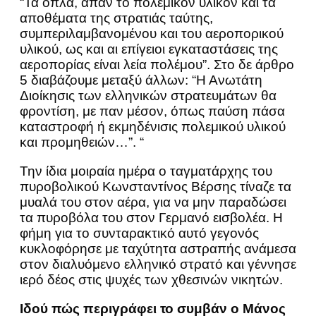
“Τα όπλα, άπαν το πολεμικόν υλικόν και τα
αποθέματα της στρατιάς ταύτης,
συμπεριλαμβανομένου και του αεροπορικού
υλικού, ως και αι επίγειοι εγκαταστάσεις της
αεροπορίας είναι λεία πολέμου”. Στο δε άρθρο
5 διαβάζουμε μεταξύ άλλων: “Η Ανωτάτη
Διοίκησις των ελληνικών στρατευμάτων θα
φροντίση, με παν μέσον, όπως παύση πάσα
καταστροφή ή εκμηδένισις πολεμικού υλικού
και προμηθειών…”. “
Την ίδια μοιραία ημέρα ο ταγματάρχης του
πυροβολικού Κωνσταντίνος Βέρσης τίναζε τα
μυαλά του στον αέρα, για να μην παραδώσει
τα πυροβόλα του στον Γερμανό εισβολέα. Η
φήμη για το συνταρακτικό αυτό γεγονός
κυκλοφόρησε με ταχύτητα αστραπής ανάμεσα
στον διαλυόμενο ελληνικό στρατό και γέννησε
ιερό δέος στις ψυχές των χθεσινών νικητών.
Ιδού πώς περιγράφει το συμβάν ο Μάνος