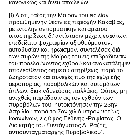
κανονικώς και άνευ απωλειών.
β) Διότι, τάξας την Μοίραν του εις λίαν
προωθημένην θέσιν εις περιοχήν Κακαβιάς,
με εντολήν αντιαρματικήν και αμέσου
υποστηρίξεως δι’ αντίστασιν μέχρις εσχάτων,
επεδείξατο ψυχραιμίαν αξιοθαύμαστον,
αυτοθυσίαν και ηρωισμόν, συντελέσας διά
των πυρών της Μοίρας του εις επιβράδυνσιν
του προελαύνοντος εχθρού και ανακατάληψιν
απολεσθέντος σημείου στηρίξεως, παρά το
ζωηρότατον και συνεχές πυρ της εχθρικής
αεροπορίας, πυροβολικών και αυτομάτων
όπλων, διακινδυνεύσας πολλάκις. Ούτος, μη
ανεχθείς παράδοσιν εις τον εχθρόν των
πυροβόλων του, ηυτοκτόνησεν την 23ην
Απριλίου παρά το 7ον χιλιόμετρον νοτίως
Ιωαννίνων, εις ύψος Πεδινής -Ραψίστας. Ο
Διοικητής του Συντάγματος Δ. Ραζής,
αντισυνταγματάρχης Πυροβολικού”.