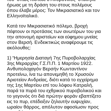
ήρωας με τη δράση του στους πολέμους
όπου έλαβε μέρος: Τον Μικρασιατικό και τον
Ελληνοϊταλικό.
Κατά τον Μικρασιατικό πόλεμο, βροχή
πέφτουν οι προτάσεις των ανωτέρων του για
την απονομή αριστείων και εύφημου μνείας
στον Βερσή. Ενδεικτικώς αναφέρουμε τις
ακόλουθες:
1) “Ημερησία Διαταγή 7ης Πυροβολαρχίας
3ης Μεραρχίας Γ.Σ.Π.Π. 1 Μαρτίου 1922.
Ανθυπολοχαγόν Βερσήν Κωνταντίνον
προτείνω, ίνα τω απονεμηθή το Χρυσούν
Αριοτείον Ανδρείας, διότι κατά το εγχείρημα
της 1ης Μαρτίου επί του λόφου Κατραλή,
παρά τα πυρά του εχθρικού πυροβολικού και
το γεγονός ότι διά πρώτην φοράν εβαπτίζετο
εις το πυρ, επέδειξεν ζηλευτήν ευψυχίαν,
ωραίον θάρρος, απόλυτον αφοσίωσιν προς