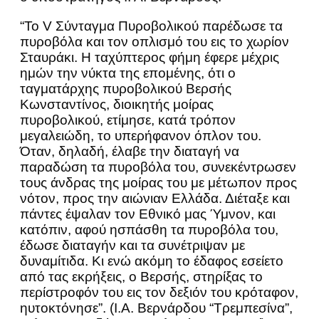
“Το V Σύνταγμα Πυροβολικού παρέδωσε τα
πυροβόλα και τον οπλισμό του εις το χωρίον
Σταυράκι. Η ταχύπτερος φήμη έφερε μέχρις
ημών την νύκτα της επομένης, ότι ο
ταγματάρχης πυροβολικού Βερσής
Κωνσταντίνος, διοικητής μοίρας
πυροβολικού, ετίμησε, κατά τρόπον
μεγαλειώδη, το υπερήφανον όπλον του.
Όταν, δηλαδή, έλαβε την διαταγή να
παραδώση τα πυροβόλα του, συνεκέντρωσεν
τους άνδρας της μοίρας του με μέτωπον προς
νότον, προς την αιώνιαν Ελλάδα. Διέταξε και
πάντες έψαλαν τον Εθνικό μας Ύμνον, και
κατόπιν, αφού ησπάσθη τα πυροβόλα του,
έδωσε διαταγήν και τα συνέτριψαν με
δυναμίτιδα. Κι ενώ ακόμη το έδαφος εσείετο
από τας εκρήξεις, ο Βερσής, στηρίξας το
περίστροφόν του εις τον δεξιόν του κρόταφον,
ηυτοκτόνησε”. (Ι.Α. Βερνάρδου “Τρεμπεσίνα”,