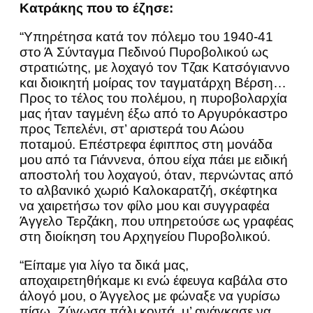
Κατράκης που το έζησε:
“Υπηρέτησα κατά τον πόλεμο του 1940-41
στο Ά Σύνταγμα Πεδινού Πυροβολικού ως
στρατιώτης, με λοχαγό τον Τζακ Κατσόγιαννο
και διοικητή μοίρας τον ταγματάρχη Βέρση…
Προς το τέλος του πολέμου, η πυροβολαρχία
μας ήταν ταγμένη έξω από το Αργυρόκαστρο
προς Τεπελένι, στ’ αριστερά του Αώου
ποταμού. Επέστρεφα έφιππος στη μονάδα
μου από τα Γιάννενα, όπου είχα πάει με ειδική
αποστολή του λοχαγού, όταν, περνώντας από
το αλβανικό χωριό Καλοκαρατζή, σκέφτηκα
να χαιρετήσω τον φίλο μου και συγγραφέα
Άγγελο Τερζάκη, που υπηρετούσε ως γραφέας
στη διοίκηση του Αρχηγείου Πυροβολικού.
“Είπαμε για λίγο τα δικά μας,
αποχαιρετηθήκαμε κι ενώ έφευγα καβάλα στο
άλογό μου, ο Άγγελος με φώναξε να γυρίσω
πίσω. Ζύγωσα πάλι κοντά, μ’ ανάγκασε να