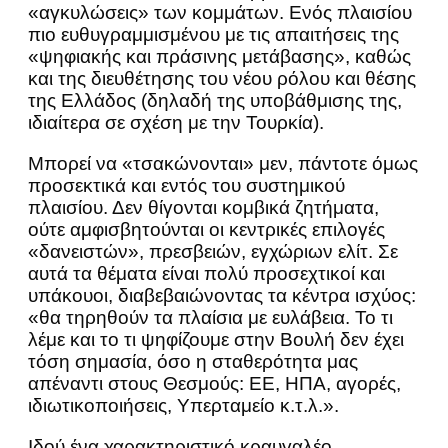
«αγκυλώσεις» των κομμάτων. Ενός πλαισίου
πιο ευθυγραμμισμένου με τις απαιτήσεις της
«ψηφιακής και πράσινης μετάβασης», καθώς
και της διευθέτησης του νέου ρόλου και θέσης
της Ελλάδος (δηλαδή της υποβάθμισης της,
ιδιαίτερα σε σχέση με την Τουρκία).
Μπορεί να «τσακώνονται» μεν, πάντοτε όμως
προσεκτικά και εντός του συστημικού
πλαισίου. Δεν θίγονται κομβικά ζητήματα,
ούτε αμφισβητούνται οι κεντρικές επιλογές
«δανειστών», πρεσβειών, εγχώριων ελίτ. Σε
αυτά τα θέματα είναι πολύ προσεχτικοί και
υπάκουοι, διαβεβαιώνοντας τα κέντρα ισχύος:
«θα τηρηθούν τα πλαίσια με ευλάβεια. Το τι
λέμε και το τι ψηφίζουμε στην Βουλή δεν έχει
τόση σημασία, όσο η σταθερότητα μας
απέναντι στους Θεσμούς: ΕΕ, ΗΠΑ, αγορές,
ιδιωτικοποιήσεις, Υπερταμείο κ.τ.λ.».
Ιδού ένα χαρακτηριστικό κραυγαλέο