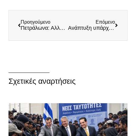
Προηγούμενο
Επόμενο
Πετράλωνα: Αλλοδαπός βουλγαρικής καταγωγής άρπαξε καθαρίστρια και την βίαζε! Οργισμένοι κάτοικοι συγκεντρώθηκαν στην γειτονιά
Ανάπτυξη υπάρχει μόνο στο μυαλό του Μητσοτάκη! Δραματικές οι συνέπειες των lockdown που επέβαλε η ΝΔ – Αποκαλυπτικά τα στοιχεία της ΕΛΣΤΑΤ
Σχετικές αναρτήσεις