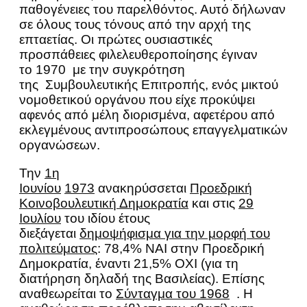
παθογένειες του παρελθόντος. Αυτό δήλωναν
σε όλους τους τόνους από την αρχή της
επταετίας. Οι πρώτες ουσιαστικές
προσπάθειες φιλελευθεροποίησης έγιναν
το 1970 με την συγκρότηση
της Συμβουλευτικής Επιτροπής, ενός μικτού
νομοθετικού οργάνου που είχε προκύψει
αφενός από μέλη διορισμένα, αφετέρου από
εκλεγμένους αντιπροσώπους επαγγελματικών
οργανώσεων.
Την
1η
Ιουνίου
1973
ανακηρύσσεται
Προεδρική
Κοινοβουλευτική Δημοκρατία
και στις
29
Ιουλίου
του ιδίου έτους
διεξάγεται
δημοψήφισμα για την μορφή του
πολιτεύματος
: 78,4% ΝΑΙ στην Προεδρική
Δημοκρατία, έναντι 21,5% ΟΧΙ (για τη
διατήρηση δηλαδή της Βασιλείας). Επίσης
αναθεωρείται το
Σύνταγμα του 1968
. Η