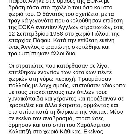
Πάφου. Ανήκε στις ομάδες της ΕΟΚΑ με
δράση τόσο στο σχολείο του όσο και στο
χωριό του. Ο θάνατός του σχετίζεται με τα
τραγικά γεγονότα που ακολούθησαν επίθεση
της ΕΟΚΑ εναντίον Άγγλων στρατιωτών, στις
12 Σεπτεμβρίου 1958 στο χωριό Γιόλου, της
επαρχίας Πάφου. Κατά την επίθεση εκείνη
ένας Άγγλος στρατιώτης σκοτώθηκε και
τραυματίστηκαν άλλοι δυο.
Οι στρατιώτες που κατέφθασαν σε λίγο,
επιτέθηκαν εναντίον των κατοίκων πέντε
χωριών στη γύρω περιοχή. Τραυμάτισαν
πολλούς με λογχισμούς, κτυπούσαν αδιάκριτα
με τους υποκόπανους των όπλων τους
γυναικόπαιδα και γέροντες και προέβαιναν σε
ιεροσυλίες και άλλα έκτροπα, ορμώντας και
στα σπίτια κατά τη διάρκεια της νύκτας. Μέσα
σε εκείνο τον αναβρασμό, στρατιώτες
όρμησαν και στο σπίτι του Χαράλαμπου
Καλαϊτζή στο χωριό Κάθικας. Εκείνος