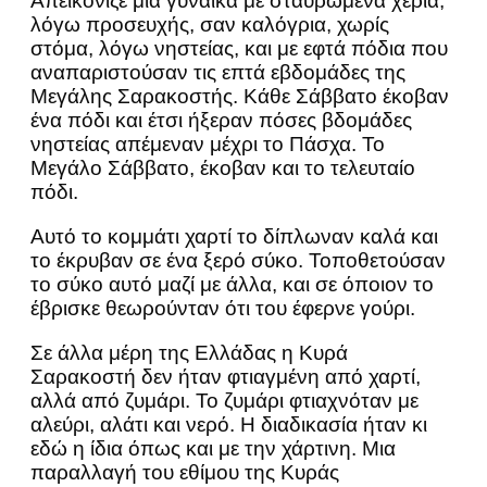
Απεικόνιζε μια γυναίκα με σταυρωμένα χέρια,
λόγω προσευχής, σαν καλόγρια, χωρίς
στόμα, λόγω νηστείας, και με εφτά πόδια που
αναπαριστούσαν τις επτά εβδομάδες της
Μεγάλης Σαρακοστής. Κάθε Σάββατο έκοβαν
ένα πόδι και έτσι ήξεραν πόσες βδομάδες
νηστείας απέμεναν μέχρι το Πάσχα. Το
Μεγάλο Σάββατο, έκοβαν και το τελευταίο
πόδι.
Αυτό το κομμάτι χαρτί το δίπλωναν καλά και
το έκρυβαν σε ένα ξερό σύκο. Τοποθετούσαν
το σύκο αυτό μαζί με άλλα, και σε όποιον το
έβρισκε θεωρούνταν ότι του έφερνε γούρι.
Σε άλλα μέρη της Ελλάδας η Κυρά
Σαρακοστή δεν ήταν φτιαγμένη από χαρτί,
αλλά από ζυμάρι. Το ζυμάρι φτιαχνόταν με
αλεύρι, αλάτι και νερό. Η διαδικασία ήταν κι
εδώ η ίδια όπως και με την χάρτινη. Μια
παραλλαγή του εθίμου της Κυράς