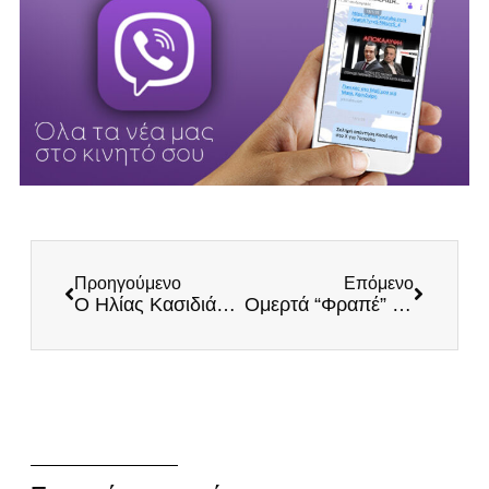
Προηγούμενο
Επόμενο
Ο Ηλίας Κασιδιάρης εξαπολύει δριμεία επίθεση στο Χ εναντίον της εγκληματικής οργάνωσης της ΝΔ
Ομερτά “Φραπέ” – Με τακτικές μαφίας καλύπτει Βορίδη – Μαξίμου