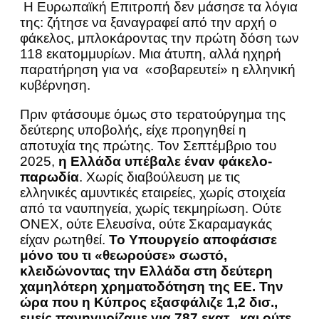
Η Ευρωπαϊκή Επιτροπή δεν μάσησε τα λόγια
της: ζήτησε να ξαναγραφεί από την αρχή ο
φάκελος, μπλοκάροντας την πρώτη δόση των
118 εκατομμυρίων. Μια άτυπη, αλλά ηχηρή
παρατήρηση για να «σοβαρευτεί» η ελληνική
κυβέρνηση.
Πριν φτάσουμε όμως στο τερατούργημα της
δεύτερης υποβολής, είχε προηγηθεί η
αποτυχία της πρώτης. Τον Σεπτέμβριο του
2025,
η Ελλάδα υπέβαλε έναν φάκελο-
παρωδία
. Χωρίς διαβούλευση με τις
ελληνικές αμυντικές εταιρείες, χωρίς στοιχεία
από τα ναυπηγεία, χωρίς τεκμηρίωση. Ούτε
ONEX, ούτε Ελευσίνα, ούτε Σκαραμαγκάς
είχαν ρωτηθεί.
Το Υπουργείο αποφάσισε
μόνο του τι «θεωρούσε» σωστό,
κλειδώνοντας την Ελλάδα στη δεύτερη
χαμηλότερη χρηματοδότηση της ΕΕ. Την
ώρα που η Κύπρος εξασφάλιζε 1,2 δισ.,
εμείς πανηγυρίζαμε για 787 εκατ., και ούτε