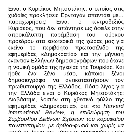
Είναι ο Κυριάκος Μητσοτάκης, ο οποίος στις
χυδαίες προκλήσεις Ερντογάν απαντάει με…
παραχωρήσεις! Είναι ο κεντροδεξιός
Κυριάκος, που δεν απάντησε ως όφειλε στην
απροκάλυπτη παρέμβαση του Τούρκου
προέδρου στα εσωτερικά της χώρας μας για
εκείνο το περιβόητο πρωτοσέλιδο της
εφημερίδας «Δημοκρατία» και την μήνυση
εναντίον Ελλήνων δημοσιογράφων που έκανε
η νομική ομάδα της ηγεσίας της Τουρκίας. Και
ήρθε ένα ξένο μέσο, κάποιοι ξένοι
δημοσιογράφοι να αντικαταστήσουν τον
πρωθυπουργό της Ελλάδος. Πόσο λίγος για
την Ελλάδα είναι ο Κυριάκος Μητσοτάκης;
Διαβάσαμε, λοιπόν στη χθεσινό φύλλο της
εφημερίδας «Δημοκρατία», ότι:
«το Harvard
International Review, η επιθεώρηση του
Συμβουλίου Διεθνών Σχέσεων του κορυφαίου
πανεπιστημίου, με άρθρο-φωτιά και χωρίς να
μασά τα λόγια του, τάσσεται αναφανδόν υπέρ