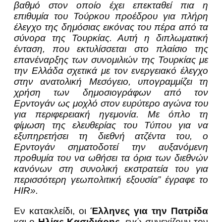
βαθμό στον οποίο έχει επεκταθεί πια η
επιθυμία του Τούρκου προέδρου για πλήρη
έλεγχο της δημόσιας εικόνας του πέρα από τα
σύνορα της Τουρκίας. Αυτή η διπλωματική
ένταση, που εκτυλίσσεται στο πλαίσιο της
επανέναρξης των συνομιλιών της Τουρκίας με
την Ελλάδα σχετικά με τον ενεργειακό έλεγχο
στην ανατολική Μεσόγειο, υπογραμμίζει τη
χρήση των δημοσιογράφων από τον
Ερντογάν ως μοχλό στον ευρύτερο αγώνα του
για περιφερειακή ηγεμονία. Με όπλο τη
φίμωση της ελευθερίας του Τύπου για να
εξυπηρετήσει τη διεθνή ατζέντα του, ο
Ερντογάν σηματοδοτεί την αυξανόμενη
προθυμία του να ωθήσει τα όρια των διεθνών
κανόνων στη συνολική εκστρατεία του για
περισσότερη γεωπολιτική εξουσία” έγραφε το
HIR».
Εν κατακλείδι, οι
Έλληνες για την Πατρίδα
και ο
Ηλίας Κασιδιάρης,
ενώ συνεχίζουν τον