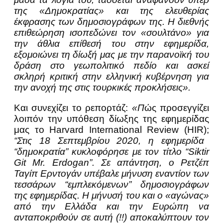
της «Δημοκρατίας» και της ελευθερίας
έκφρασης των δημοσιογράφων της. Η διεθνής
επιθεώρηση ισοπεδώνει τον «σουλτάνο» για
την άθλια επίθεσή του στην εφημερίδα,
εξομοιώνει τη δίωξή μας με την παρανοϊκή του
δράση στο γεωπολιτικό πεδίο και ασκεί
σκληρή κριτική στην ελληνική κυβέρνηση για
την ανοχή της στις τουρκικές προκλήσεις».
Και συνεχίζει το ρεπορτάζ:
«Π
ώς προσεγγίζει
λοιπόν την υπόθεση δίωξης της εφημερίδας
μας το Harvard International Review (HIR);
“Στις 18 Σεπτεμβρίου 2020, η εφημερίδα
“δημοκρατία” κυκλοφόρησε με τον τίτλο “Siktir
Git Mr. Erdogan”. Σε απάντηση, ο Ρετζέπ
Ταγίπ Ερντογάν υπέβαλε μήνυση εναντίον των
τεσσάρων “εμπλεκόμενων” δημοσιογράφων
της εφημερίδας. Η μήνυσή του και ο «αγώνας»
από την Ελλάδα και την Ευρώπη να
ανταποκριθούν σε αυτή (!!) αποκαλύπτουν τον