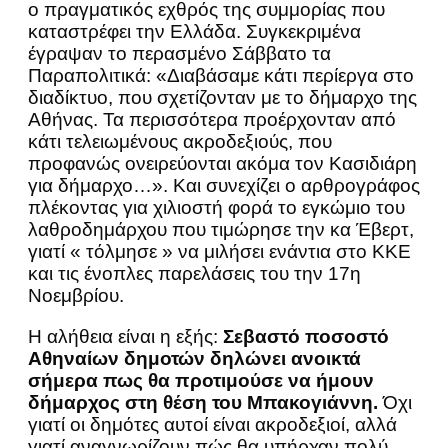
ο πραγματικός εχθρός της συμμορίας που
καταστρέφει την Ελλάδα. Συγκεκριμένα
έγραψαν το περασμένο Σάββατο τα
Παραπολιτικά: «Διαβάσαμε κάτι περίεργα στο
διαδίκτυο, που σχετίζονταν με το δήμαρχο της
Αθήνας. Τα περισσότερα προέρχονταν από
κάτι τελειωμένους ακροδεξιούς, που
προφανώς ονειρεύονται ακόμα τον Κασιδιάρη
για δήμαρχο…». Και συνεχίζει ο αρθρογράφος
πλέκοντας για χιλιοστή φορά το εγκώμιο του
λαθροδημάρχου που τιμώρησε την κα Έβερτ,
γιατί « τόλμησε » να μιλήσει ενάντια στο ΚΚΕ
και τις ένοπλες παρελάσεις του την 17η
Νοεμβρίου.
Η αλήθεια είναι η εξής:
Σεβαστό ποσοστό
Αθηναίων δημοτών δηλώνει ανοικτά
σήμερα πως θα προτιμούσε να ήμουν
δήμαρχος στη θέση του Μπακογιάννη.
Όχι
γιατί οι δημότες αυτοί είναι ακροδεξιοί, αλλά
γιατί αναγνωρίζουν πώς θα υπήρχαν πολύ