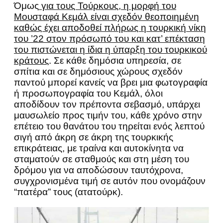
Όμως
για τους Τούρκους, η μορφή του
Μουσταφά Κεμάλ είναι σχεδόν θεοποιημένη
καθώς έχει αποδοθεί πλήρως η τουρκική νίκη
του ’22 στον πρόσωπό του και κατ’ επέκταση
του πιστώνεται η ίδια η ύπαρξη του τουρκικού
κράτους
. Σε κάθε δημόσια υπηρεσία, σε
σπίτια και σε δημόσιους χώρους σχεδόν
παντού μπορεί κανείς να βρει μια φωτογραφία
ή προσωπογραφία του Κεμάλ, όλοι
αποδίδουν τον πρέποντα σεβασμό, υπάρχει
μαυσωλείο προς τιμήν του, κάθε χρόνο στην
επέτειο του θανάτου του τηρείται ενός λεπτού
σιγή από άκρη σε άκρη της τουρκικής
επικράτειας, με τραίνα και αυτοκίνητα να
σταματούν σε σταθμούς και στη μέση του
δρόμου για να αποδώσουν ταυτόχρονα,
συγχρονισμένα τιμή σε αυτόν που ονομάζουν
“πατέρα” τους (ατατούρκ).