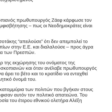
κοπιανός πρωθυπουργός Ζάεφ κάρφωσε τον
μφισβήτησης – πως οι Νεοδημοκράτες είναι
τσοτάκης “απειλούσε” ότι δεν απεμπολεί το
οπίων στην Ε.Ε. και διαλαλούσε – προς άγρα
νία των Πρεσπών.
έρ της εκχώρησης του ονόματος της
οσκοπιανών και όταν ανέλαβε πρωθυπουργός
α άρει το βέτο και το κρατίδιο να ενταχθεί
ητικό όνομά του.
εκατομμύρια των πολιτών που βγήκαν στους
ήφισαν αυτόν τον πολιτικό απατεώνα. Του
σία του έτερου εθνικού ολετήρα Αλέξη