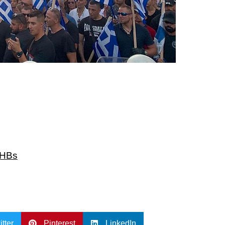
RHBs
itter
Pinterest
LinkedIn