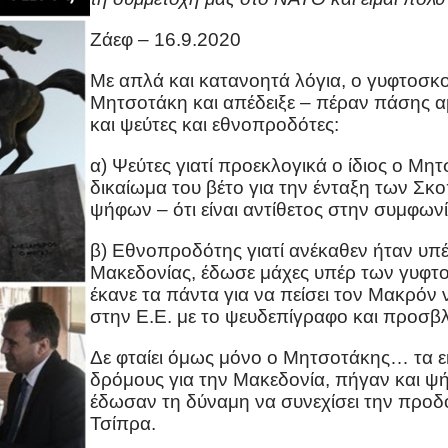
Ζάεφ – 16.9.2020
Με απλά και κατανοητά λόγια, ο γυφτοσ
Μητσοτάκη και απέδειξε – πέραν πάσης α
και ψεύτες και εθνοπροδότες:
α) Ψεύτες γιατί προεκλογικά ο ίδιος ο Μη
δικαίωμα του βέτο για την ένταξη των Σκ
ψήφων – ότι είναι αντίθετος στην συμφω
β) Εθνοπροδότης γιατί ανέκαθεν ήταν υπ
Μακεδονίας, έδωσε μάχες υπέρ των γυφτ
έκανε τα πάντα για να πείσει τον Μακρόν ν
στην Ε.Ε. με το ψευδεπίγραφο και προσβλ
Δε φταίει όμως μόνο ο Μητσοτάκης… τα 
δρόμους για την Μακεδονία, πήγαν και ψ
έδωσαν τη δύναμη να συνεχίσει την προδο
Τσίπρα.