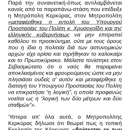
Παρά την συναινετική-όπως αντιλαμβάνεται
κανείς από τα παραπάνω-στάση που επέδειξε
η Μητρόπολη Κερκύρας, στον Μητροπολίτη
«μεταφέρθηκε η εντολή του Υπουργού
Προστασίας του Πολίτη κ. Χρυσοχοΐδη και της
ελληνικής κυβερνήσεως
να μην επιτραπεί
καθόλου το προσκύνημα, ούτε με τους όρους
που η ίδια η πολιτεία διά των αστυνομικών
αρχών είχε ορίσει και τηρήθηκαν το καλοκαίρι
και το Πρωτοκύριακο. Μάλιστα τονίστηκε στον
Σεβασμιώτατο ότι ο ναός θα παραμείνει
αποκλεισμένος και φρουρούμενος ώστε να μην
πλησιάσει ουδείς σ’ αυτόν και μεταφέρθηκε η
διαταγή του Υπουργού Προστασίας του Πολίτη
να επικρατήσει “η λογική”, η οποία προφανώς
νοείται ως η “λογική των δύο μέτρων και δύο
σταθμών”».
Ύστερα απ’ όλα αυτά, ο Μητροπολίτης
Κερκύρας δήλωσε ότι θεωρεί πως η τοπική
Εκκλησία της Κέρκυρας
«
βρίσκεται εκ των