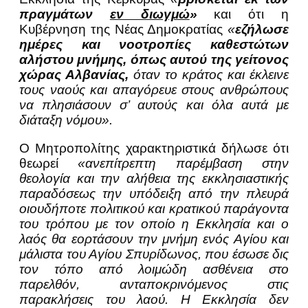
πραγμάτων
εν διωγμώ
»
και ότι η
Κυβέρνηση της Νέας Δημοκρατίας
«
εζήλωσε
ημέρες και νοοτροπίες καθεστώτων
αλήστου μνήμης, όπως αυτού της γείτονος
χώρας Αλβανίας,
όταν το κράτος και έκλεινε
τους ναούς και απαγόρευε στους ανθρώπους
να πλησιάσουν σ’ αυτούς και όλα αυτά με
διάταξη νόμου».
Ο Μητροπολίτης χαρακτηριστικά δήλωσε ότι
θεωρεί
«ανεπίτρεπτη παρέμβαση στην
θεολογία και την αλήθεια της εκκλησιαστικής
παραδόσεως την υπόδειξη από την πλευρά
οιουδήποτε πολιτικού και κρατικού παράγοντα
του τρόπου με τον οποίο η Εκκλησία και ο
λαός θα εορτάσουν την μνήμη ενός Αγίου και
μάλιστα του Αγίου Σπυρίδωνος, που έσωσε δις
τον τόπο από λοιμώδη ασθένεια στο
παρελθόν, ανταποκρινόμενος στις
παρακλήσεις του λαού. Η Εκκλησία δεν