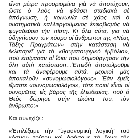
εἶναι μέτρα προορισμένα γιὰ νὰ ἀποτύχουν,
ὥστε ὁ λαὸς νὰ φθάσει σταδιακὰ σὲ
ἀπόγνωση, ἡ κοινωνία σὲ χάος καὶ ὁ
συστηματικὰ καλλιεργούμενος ἐκφοβισμὸς νὰ
φυγαδεύσει τὴν πίστη. Κι ὅλα αὐτά, γιὰ νὰ
ὁδηγήσουν τὸν κόσμο οἱ ἄνθρωποι τῆς «Νέας
Τάξης Πραγμάτων» στὴν κατάσταση νὰ
ἐκλιπαρεῖ γιὰ τὸ «θαυματουργικὸ ἐμβόλιο»,
ποὺ ἑτοίμασαν οἱ ἴδιοι ποὺ δημιούργησαν τὴν
ὅλη αὐτὴ κατάσταση…Ἐπειδὴ ἀποτολμοῦμε
καὶ τὰ ἀναφέρουμε αὐτά, μερικοὶ μᾶς
ἀποκαλοῦν «συνομωσιολόγους». Ἐὰν ἐμεῖς
εἴμαστε «συνομωσιολόγοι», τότε ποιοί εἶναι οἱ
συνομῶτες εἰς βάρος τῆς ἐλευθερίας, ποὺ ὁ
Θεὸς δώρησε στὴν εἰκόνα Του, τὸν
ἄνθρωπο;»
Και συνεχίζει:
«Ἐ
πιλέξαμε τὴν “ὑγειονομικὴ λογικὴ” τοῦ
κόσμου τούτου καὶ ἀφήσαμε τὰ ἔργα τῆς