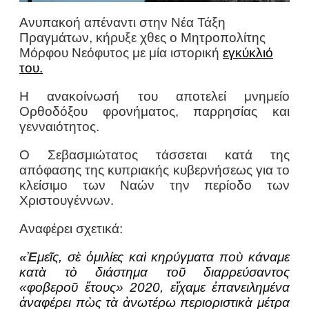
Ανυπακοή απέναντι στην Νέα Τάξη
Πραγμάτων, κήρυξε χθες ο Μητροπολίτης
Μόρφου Νεόφυτος με μία ιστορική
εγκύκλιό
του.
Η ανακοίνωσή του αποτελεί μνημείο
Ορθοδόξου φρονήματος, παρρησίας και
γενναιότητος.
Ο Σεβασμιώτατος τάσσεται κατά της
απόφασης της κυπριακής κυβερνήσεως για το
κλείσιμο των Ναών την περίοδο των
Χριστουγέννων.
Αναφέρει σχετικά:
«Ἐ
μεῖς, σὲ ὁμιλίες καὶ κηρύγματα ποὺ κάναμε
κατὰ τὸ διάστημα τοῦ διαρρεύσαντος
«φοβεροῦ ἔτους» 2020, εἴχαμε ἐπανειλημένα
ἀναφέρει πὼς τὰ ἀνωτέρω περιοριστικὰ μέτρα