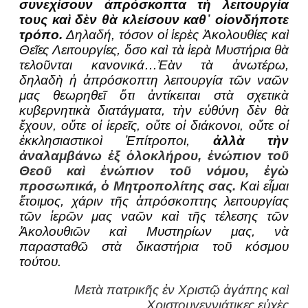
συνεχίσουν ἀπρόσκοπτα τὴ λειτουργία
τους καὶ δὲν θὰ κλείσουν καθ᾽ οἱονδήποτε
τρόπο.
Δηλαδή, τόσον οἱ ἱερὲς Ἀκολουθίες καὶ
Θεῖες Λειτουργίες, ὅσο καὶ τὰ ἱερὰ Μυστήρια θὰ
τελοῦνται κανονικά…Ἐὰν τὰ ἀνωτέρω,
δηλαδὴ ἡ ἀπρόσκοπτη λειτουργία τῶν ναῶν
μας θεωρηθεῖ ὅτι ἀντίκειται στὰ σχετικὰ
κυβερνητικὰ διατάγματα, τὴν εὐθύνη δὲν θὰ
ἔχουν, οὔτε οἱ ἱερεῖς, οὔτε οἱ διάκονοι, οὔτε οἱ
ἐκκλησιαστικοὶ Ἐπίτροποι,
ἀλλὰ τὴν
ἀναλαμβάνω ἐξ ὁλοκλήρου, ἐνώπιον τοῦ
Θεοῦ καὶ ἐνώπιον τοῦ νόμου, ἐγὼ
προσωπικά, ὁ Μητροπολίτης σας.
Καὶ εἶμαι
ἕτοιμος, χάριν τῆς ἀπρόσκοπτης λειτουργίας
τῶν ἱερῶν μας ναῶν καὶ τῆς τέλεσης τῶν
Ἀκολουθιῶν καὶ Μυστηρίων μας, νὰ
παρασταθῶ στὰ δικαστήρια τοῦ κόσμου
τούτου.
Μετὰ πατρικῆς ἐν Χριστῷ ἀγάπης καὶ
Χριστουγεννιάτικες εὐχὲς