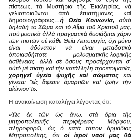
πίστεως, τὰ Μυστήρια τῆς Ἐκκλησίας, νὰ
γελιοποιοῦνται ἀπὸ ἐπιστήμονες καὶ
δημοσιογράφους…
ἡ Θεία Κοινωνία,
αὐτὸ
δηλαδὴ τὸ Σῶμα καὶ τὸ Αἷμα τοῦ Χριστοῦ μας,
ποὺ μυστικὰ ἀλλὰ πραγματικὰ θυσιάζεται χάριν
τῶν πιστῶν σὲ κάθε Θεία Λειτουργία, ὄχι μόνο
εἶναι ἀδύνατον νὰ εἶναι μεταδοτικὸ
ὁποιασδήποτε μολυσματικῆς-λοιμικῆς
ἀσθένειας, ἀλλὰ σὲ ὅσους προσέρχονται σ᾽
αὐτὸ μὲ πίστη καὶ τὴν κατάλληλη προετοιμασία,
χορηγεῖ ὑγεία ψυχῆς καὶ σώματος
καὶ
γίνεται “εἰς ἄφεσιν ἁμαρτιῶν καὶ ζωὴν τὴν
αἰώνιον”!
».
Η ανακοίνωση καταλήγει λέγοντας ότι:
«Ὡ
ς ἐκ τῶν ὡς ἄνω, στὰ ὅρια τῆς
μητροπολιτικῆς περιφέρειας Μόρφου,
πληροφορῶ, ὡς ὁ κατὰ τόπον ἁρμόδιος
Μητροπολίτης, ὅτι
οἱ ἱεροὶ ναοί μας θὰ