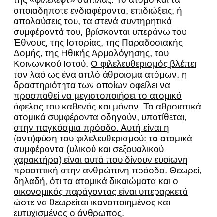
οποιαδήποτε ενδιαφέροντα, επιδιώξεις, ή
απολαύσεις του, τα στενά συντηρητικά
συμφέροντά του, βρίσκονται υπεράνω του
Έθνους, της Ιστορίας, της Παραδοσιακής
Δομής, της Ηθικής Αρμολόγησης, του
Κοινωνικού Ιστού.
Ο φιλελευθερισμός βλέπει
τον λαό ως ένα απλό άθροισμα ατόμων, η
δραστηριότητα των οποίων οφείλει να
προσπαθεί να μεγιστοποιήσει το ατομικό
όφελος του καθενός και μόνον. Τα αθροιστικά
ατομικά συμφέροντα οδηγούν, υποτίθεται,
στην παγκόσμια πρόοδο. Αυτή είναι η
(αντι)φύση του φιλελευθερισμού: τα ατομικά
συμφέροντα (υλικού και σεξουαλικού
χαρακτήρα) είναι αυτά που δίνουν ευοίωνη
προοπτική στην ανθρώπινη πρόοδο. Θεωρεί,
δηλαδή, ότι τα ατομικά δικαιώματα και ο
οικονομικός παράγοντας είναι υπεραρκετά
ώστε να θεωρείται ικανοποιημένος και
ευτυχισμένος ο άνθρωπος.