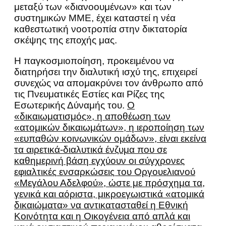
μεταξύ των «διανοουμένων» και των
συστημικών ΜΜΕ, έχει καταστεί η νέα
καθεστωτική νοοτροπία στην δικτατορία
σκέψης της εποχής μας.
Η παγκοσμιοποίηση, προκειμένου να
διατηρήσει την διαλυτική ισχύ της, επιχειρεί
συνεχώς να απομακρύνει τον άνθρωπο από
τις Πνευματικές Εστίες και Ρίζες της
Εσωτερικής Δύναμής του.
Ο
«δικαιωματισμός», η αποθέωση των
«ατομικών δικαιωμάτων», η ιεροποίηση των
«ευπαθών κοινωνικών ομάδων», είναι εκείνα
τα αιρετικά-διαλυτικά ένζυμα που σε
καθημερινή βάση εγχύουν οι σύγχρονες
εφιαλτικές ενσαρκώσεις του Οργουελιανού
«Μεγάλου Αδελφού», ώστε με πρόσχημα τα,
γενικά και αόριστα, μικροεγωιστικά «ατομικά
δικαιώματα» να αντικατασταθεί η Εθνική
Κοινότητα και η Οικογένεια από απλά και